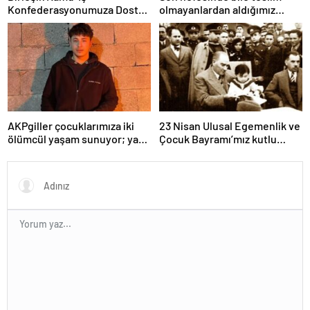
Konfederasyonumuza Dostça
olmayanlardan aldığımız
Uyarı ve Önerimizdir:
bayrağı “Tam Bağımsız
Türkiye” mücadelemizde
dalgalandırıyoruz.
AKPgiller çocuklarımıza iki
23 Nisan Ulusal Egemenlik ve
ölümcül yaşam sunuyor; ya
Çocuk Bayramı’mız kutlu
tarikat, cemaat evlerinde ya
olsun
da okullarından koparılarak
parababalarına ucuz iş gücü
sağlayan MESEM lerde
katlediliyorlar.