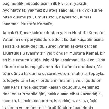
bağımsızlık mücadelesinin ilk kıvılcımı yakıldı.
Aydınlatmaz, yakmaz bu ateş sandılar. Halk yoksul ve
bitap düşmüştü. Umutsuzdu, hayalsizdi. Kimse
inanmadı Mustafa Kemal’e.
Ancak O, Çanakkale’de destan yazan Mustafa Kemal’di.
Vatanının emperyalistlerce dört koldan kuşatılmasına
sessiz kalacak değildi. Yüreği vatan aşkıyla çarpan,
1.Kurtuluş Savaşı’mızın yiğit önderi Mustafa Kemal, bir
an bile umutsuzluğa, yılgınlığa kapılmadı. Halk çok kısa
sürede ona inanıp güvenerek etrafında ordulaştı. Ve
tüm dünya haklarına cesaret veren; silahıyla, topuyla,
tüfeğiyle tam teşkil orduların, inanmış ve örgütlü bir
halk karşısında kağıttan kaplan olduğunu, yenilmez
denilenlerin yenildiğini, haklı olanın elbet kazandığını,
inancın, bilincin, cesaretin, kararlılığın, aklın, güçlü
iradenin ve en önemlisi örgütlü bir mücadelenin