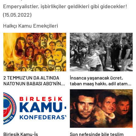
Emperyalistler, işbirlikçiler geldikleri gibi gidecekler!
(15.05.2022)
Halkçı Kamu Emekçileri
2 TEMMUZ’UN DA ALTINDA
İnsanca yaşanacak ücret,
NATO’NUN BABASI ABD’NİN
taban maaş hakkı, adil atama
İMZASI VARDIR!
sistemi, laik, bilimsel,
demokratik, parasız bir eğitim
sistemi sağlanana dek
mücadelemizi sürdüreceğiz.
Birleşik Kamu-İş
Son nefesinde bile teslim