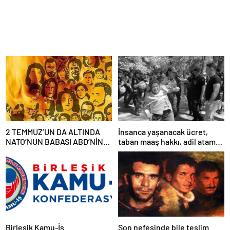
2 TEMMUZ’UN DA ALTINDA
İnsanca yaşanacak ücret,
NATO’NUN BABASI ABD’NİN
taban maaş hakkı, adil atama
İMZASI VARDIR!
sistemi, laik, bilimsel,
demokratik, parasız bir eğitim
sistemi sağlanana dek
mücadelemizi sürdüreceğiz.
Birleşik Kamu-İş
Son nefesinde bile teslim