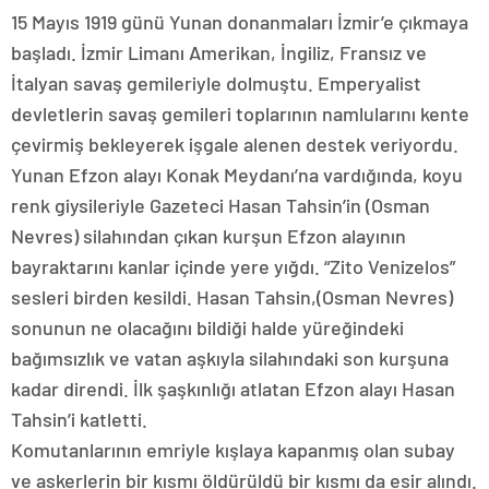
15 Mayıs 1919 günü Yunan donanmaları İzmir’e çıkmaya
başladı. İzmir Limanı Amerikan, İngiliz, Fransız ve
İtalyan savaş gemileriyle dolmuştu. Emperyalist
devletlerin savaş gemileri toplarının namlularını kente
çevirmiş bekleyerek işgale alenen destek veriyordu.
Yunan Efzon alayı Konak Meydanı’na vardığında, koyu
renk giysileriyle Gazeteci Hasan Tahsin’in (Osman
Nevres) silahından çıkan kurşun Efzon alayının
bayraktarını kanlar içinde yere yığdı. “Zito Venizelos”
sesleri birden kesildi. Hasan Tahsin,(Osman Nevres)
sonunun ne olacağını bildiği halde yüreğindeki
bağımsızlık ve vatan aşkıyla silahındaki son kurşuna
kadar direndi. İlk şaşkınlığı atlatan Efzon alayı Hasan
Tahsin’i katletti.
Komutanlarının emriyle kışlaya kapanmış olan subay
ve askerlerin bir kısmı öldürüldü bir kısmı da esir alındı.