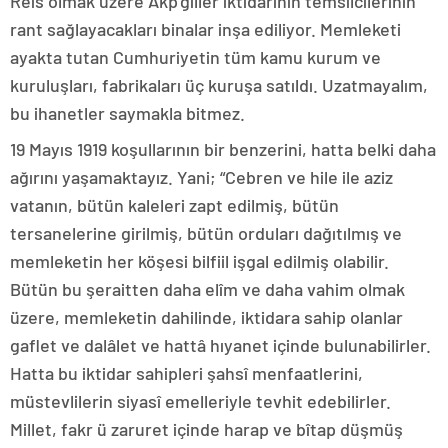
Reis olmak üzere Akp’giller iktidarının temsilcilerinin
rant sağlayacakları binalar inşa ediliyor. Memleketi
ayakta tutan Cumhuriyetin tüm kamu kurum ve
kuruluşları, fabrikaları üç kuruşa satıldı. Uzatmayalım,
bu ihanetler saymakla bitmez.
19 Mayıs 1919 koşullarının bir benzerini, hatta belki daha
ağırını yaşamaktayız. Yani; “Cebren ve hile ile aziz
vatanın, bütün kaleleri zapt edilmiş, bütün
tersanelerine girilmiş, bütün orduları dağıtılmış ve
memleketin her köşesi bilfiil işgal edilmiş olabilir.
Bütün bu şeraitten daha elîm ve daha vahim olmak
üzere, memleketin dahilinde, iktidara sahip olanlar
gaflet ve dalâlet ve hattâ hıyanet içinde bulunabilirler.
Hatta bu iktidar sahipleri şahsî menfaatlerini,
müstevlilerin siyasî emelleriyle tevhit edebilirler.
Millet, fakr ü zaruret içinde harap ve bîtap düşmüş