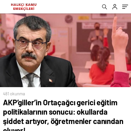
artıyor, öğretmenler canından oluyor!
yerleştirmeleridir “Türkiye Yüzyılı Maarif
Modeli”
481 okunma
AKP’giller’in Ortaçağcı gerici eğitim
politikalarının sonucu: okullarda
şiddet artıyor, öğretmenler canından
oluyor!