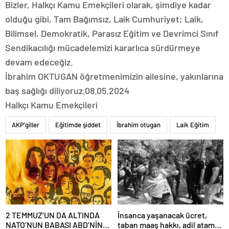
Bizler, Halkçı Kamu Emekçileri olarak, şimdiye kadar
olduğu gibi, Tam Bağımsız, Laik Cumhuriyet; Laik,
Bilimsel, Demokratik, Parasız Eğitim ve Devrimci Sınıf
Sendikacılığı mücadelemizi kararlıca sürdürmeye
devam edeceğiz.
İbrahim OKTUGAN öğretmenimizin ailesine, yakınlarına
baş sağlığı diliyoruz.08.05.2024
Halkçı Kamu Emekçileri
AKP'giller
Eğitimde şiddet
İbrahim otugan
Laik Eğitim
2 TEMMUZ’UN DA ALTINDA
İnsanca yaşanacak ücret,
NATO’NUN BABASI ABD’NİN
taban maaş hakkı, adil atama