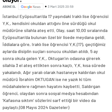
3 Mart 2025 20:59
ABONE OL
News
İstanbul Eyüpsultan’da 17 yaşındaki Iraklı lise öğrencisi
Y.K., kendisini okuldan attığını öne sürdüğü okul
müdürüne silahla ateş etti. Olay, saat 10.00 sıralarında
Eyüpsultan’da bulunan özel bir lisede meydana geldi.
İddialara göre, Iraklı lise öğrencisi Y.K.(17), geçtiğimiz
aylarda disiplin suçları sonucu okuldan atıldı. 5 ay
sonra okula gelen Y.K., Oktugan’ın odasına girerek
silahla 3 el ateş ettikten sonra kaçtı. Y.K. kısa sürede
yakalandı. Ağır yaralı olarak hastaneye kaldırılan okul
müdürü İbrahim OKTUGAN ise ne yazık ki tüm
müdahalelere rağmen hayatını kaybetti. Saldırgan
öğrenci, olaydan sonra sosyal medya hesabından
‘Kafasına sıktım’ sözlerini sarf ettiği bir video da
paylaştı.(08 Mayıs 2024 Gazeteler)