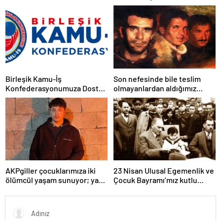
İMZASI VARDIR!
sistemi, laik, bilimsel,
demokratik, parasız bir eğitim
sistemi sağlanana dek
mücadelemizi sürdüreceğiz.
Birleşik Kamu-İş
Son nefesinde bile teslim
Konfederasyonumuza Dostça
olmayanlardan aldığımız
Uyarı ve Önerimizdir:
bayrağı “Tam Bağımsız
Türkiye” mücadelemizde
dalgalandırıyoruz.
AKPgiller çocuklarımıza iki
23 Nisan Ulusal Egemenlik ve
ölümcül yaşam sunuyor; ya
Çocuk Bayramı’mız kutlu
tarikat, cemaat evlerinde ya
olsun
da okullarından koparılarak
parababalarına ucuz iş gücü
sağlayan MESEM lerde