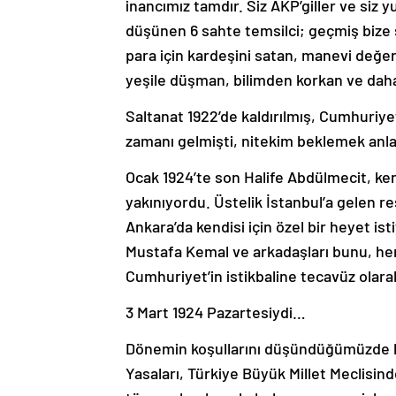
inancımız tamdır. Siz AKP’giller ve siz
düşünen 6 sahte temsilci; geçmiş bize 
para için kardeşini satan, manevi değer
yeşile düşman, bilimden korkan ve dah
Saltanat 1922’de kaldırılmış, Cumhuriyet
zamanı gelmişti, nitekim beklemek anlam
Ocak 1924’te son Halife Abdülmecit, ke
yakınıyordu. Üstelik İstanbul’a gelen re
Ankara’da kendisi için özel bir heyet is
Mustafa Kemal ve arkadaşları bunu, hen
Cumhuriyet’in istikbaline tecavüz olar
3 Mart 1924 Pazartesiydi…
Dönemin koşullarını düşündüğümüzde bü
Yasaları, Türkiye Büyük Millet Meclis