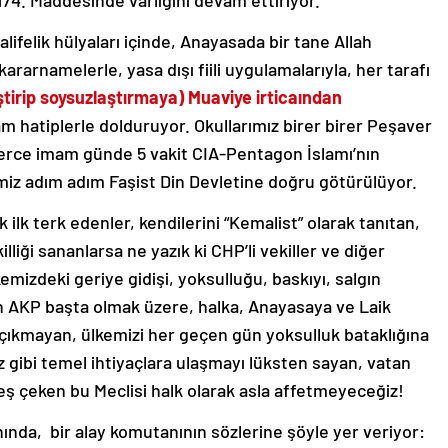
174. Maddesinde varlığını devam ettiriyor.
lifelik hülyaları içinde, Anayasada bir tane Allah
kararnamelerle, yasa dışı fiili uygulamalarıyla, her tarafı
ştirip soysuzlaştırmaya) Muaviye irticaından
m hatiplerle dolduruyor. Okullarımız birer birer Peşaver
erce imam günde 5 vakit CIA-Pentagon İslamı’nın
iz adım adım Faşist Din Devletine doğru götürülüyor.
ilk terk edenler, kendilerini “Kemalist” olarak tanıtan,
lliği sananlarsa ne yazık ki CHP’li vekiller ve diğer
mizdeki geriye gidişi, yoksulluğu, baskıyı, salgın
an AKP başta olmak üzere, halka, Anayasaya ve Laik
çıkmayan, ülkemizi her geçen gün yoksulluk bataklığına
z gibi temel ihtiyaçlara ulaşmayı lüksten sayan, vatan
eş çeken bu Meclisi halk olarak asla affetmeyeceğiz!
ında, bir alay komutanının sözlerine şöyle yer veriyor: