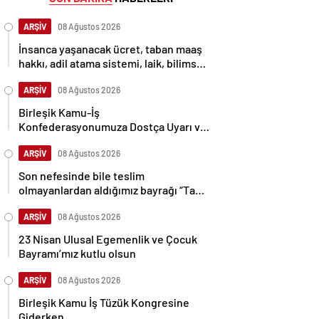
ARŞİV
08 Ağustos 2026
İnsanca yaşanacak ücret, taban maaş
hakkı, adil atama sistemi, laik, bilimsel,
demokratik, parasız bir eğitim sistemi
sağlanana dek mücadelemizi
ARŞİV
08 Ağustos 2026
sürdüreceğiz.
Birleşik Kamu-İş
Konfederasyonumuza Dostça Uyarı ve
Önerimizdir:
ARŞİV
08 Ağustos 2026
Son nefesinde bile teslim
olmayanlardan aldığımız bayrağı “Tam
Bağımsız Türkiye” mücadelemizde
dalgalandırıyoruz.
ARŞİV
08 Ağustos 2026
23 Nisan Ulusal Egemenlik ve Çocuk
Bayramı’mız kutlu olsun
ARŞİV
08 Ağustos 2026
Birleşik Kamu İş Tüzük Kongresine
Giderken