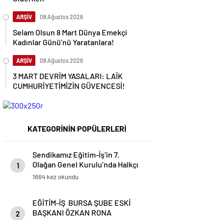
ARŞİV
08 Ağustos 2026
Selam Olsun 8 Mart Dünya Emekçi
Kadınlar Günü’nü Yaratanlara!
ARŞİV
08 Ağustos 2026
3 MART DEVRİM YASALARI: LAİK
CUMHURİYETİMİZİN GÜVENCESİ!
KATEGORİNİN POPÜLERLERİ
Sendikamız Eğitim-İş’in 7.
Olağan Genel Kurulu’nda Halkçı
1
Eğitim ve Bilim Emekçileri
1664 kez okundu
olarakbir kez daha Devrimci
Sınıf Sendikacılığının bayrağını
EĞİTİM-İŞ BURSA ŞUBE ESKİ
dalgalandırdık!
BAŞKANI ÖZKAN RONA
2