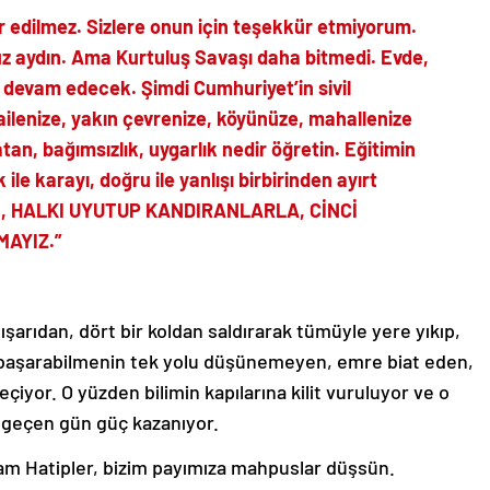
 edilmez. Sizlere onun için teşekkür etmiyorum.
üz aydın. Ama Kurtuluş Savaşı daha bitmedi. Evde,
devam edecek. Şimdi Cumhuriyet’in sivil
 ailenize, yakın çevrenize, köyünüze, mahallenize
tan, bağımsızlık, uygarlık nedir öğretin. Eğitimin
 ile karayı, doğru ile yanlışı birbirinden ayırt
E, HALKI UYUTUP KANDIRANLARLA, CİNCİ
AYIZ.”
dışarıdan, dört bir koldan saldırarak tümüyle yere yıkıp,
başarabilmenin tek yolu düşünemeyen, emre biat eden,
çiyor. O yüzden bilimin kapılarına kilit vuruluyor ve o
r geçen gün güç kazanıyor.
mam Hatipler, bizim payımıza mahpuslar düşsün.