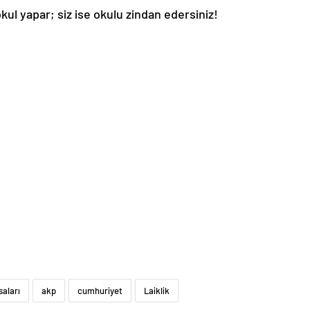
ul yapar; siz ise okulu zindan edersiniz!
saları
akp
cumhuriyet
Laiklik