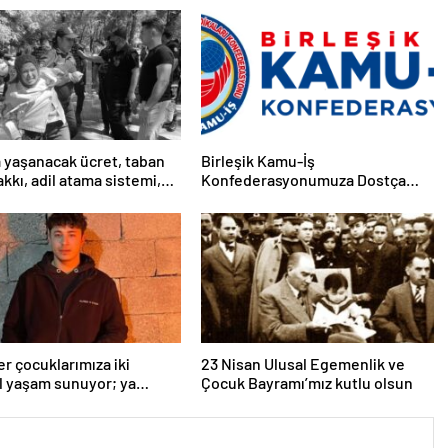
 yaşanacak ücret, taban
Birleşik Kamu-İş
kkı, adil atama sistemi,
Konfederasyonumuza Dostça
limsel, demokratik, parasız
Uyarı ve Önerimizdir:
tim sistemi sağlanana dek
lemizi sürdüreceğiz.
er çocuklarımıza iki
23 Nisan Ulusal Egemenlik ve
l yaşam sunuyor; ya
Çocuk Bayramı’mız kutlu olsun
, cemaat evlerinde ya da
ından koparılarak
alarına ucuz iş gücü