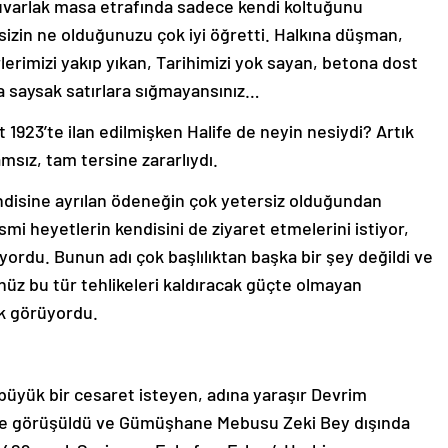
 yuvarlak masa etrafında sadece kendi koltuğunu
sizin ne olduğunuzu çok iyi öğretti. Halkına düşman,
lerimizi yakıp yıkan, Tarihimizi yok sayan, betona dost
a saysak satırlara sığmayansınız…
 1923’te ilan edilmişken Halife de neyin nesiydi? Artık
sız, tam tersine zararlıydı.
ndisine ayrılan ödeneğin çok yetersiz olduğundan
smi heyetlerin kendisini de ziyaret etmelerini istiyor,
tiyordu. Bunun adı çok başlılıktan başka bir şey değildi ve
üz bu tür tehlikeleri kaldıracak güçte olmayan
ak görüyordu.
yük bir cesaret isteyen, adına yaraşır Devrim
inde görüşüldü ve Gümüşhane Mebusu Zeki Bey dışında