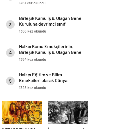
GÖZALTINA ALINDI
1451 kez okundu
Birleşik Kamu İş 6. Olağan Genel
Kuruluna devrimci sınıf
3
sendikacılığı bayrağını
1368 kez okundu
yükseltmek için adayız.
Halkçı Kamu Emekçilerinin,
Birleşik Kamu İş 6. Olağan Genel
4
Kurul Bildirgesi
1354 kez okundu
Halkçı Eğitim ve Bilim
Emekçileri olarak Dünya
5
Sendikalar Federasyonu
1328 kez okundu
(DSF)’ye bağlı Eğitim Emekçileri
Enternasyonali (FISE)’nin20’nci
Olağan Kongresine katıldık