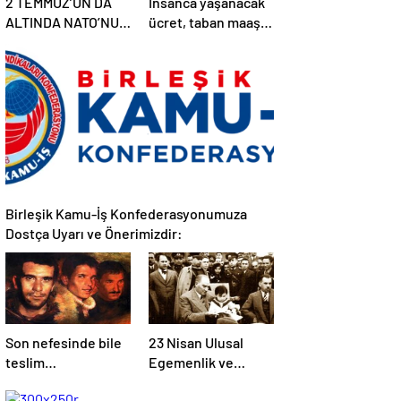
2 TEMMUZ’UN DA
İnsanca yaşanacak
ALTINDA NATO’NUN
ücret, taban maaş
BABASI ABD’NİN
hakkı, adil atama
İMZASI VARDIR!
sistemi, laik,
bilimsel,
demokratik, parasız
bir eğitim sistemi
sağlanana dek
mücadelemizi
sürdüreceğiz.
Birleşik Kamu-İş Konfederasyonumuza
Dostça Uyarı ve Önerimizdir:
Son nefesinde bile
23 Nisan Ulusal
teslim
Egemenlik ve
olmayanlardan
Çocuk Bayramı’mız