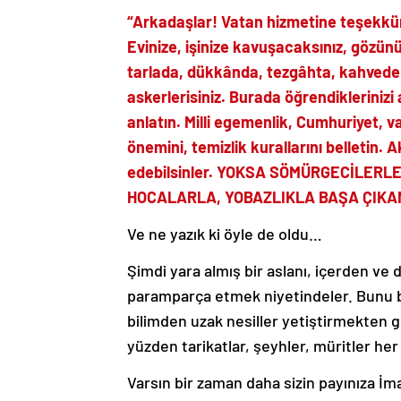
“Arkadaşlar! Vatan hizmetine teşekkür
Evinize, işinize kavuşacaksınız, gözün
tarlada, dükkânda, tezgâhta, kahvede 
askerlerisiniz. Burada öğrendiklerinizi
anlatın. Milli egemenlik, Cumhuriyet, va
önemini, temizlik kurallarını belletin. Ak
edebilsinler. YOKSA SÖMÜRGECİLERL
HOCALARLA, YOBAZLIKLA BAŞA ÇIKAM
Ve ne yazık ki öyle de oldu…
Şimdi yara almış bir aslanı, içerden ve 
paramparça etmek niyetindeler. Bunu 
bilimden uzak nesiller yetiştirmekten ge
yüzden tarikatlar, şeyhler, müritler he
Varsın bir zaman daha sizin payınıza İ