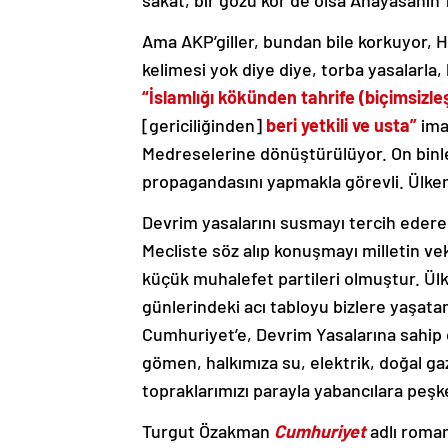
sakat, bir gözü kör de olsa Anayasanın 
Ama AKP’giller, bundan bile korkuyor, Ha
kelimesi yok diye diye, torba yasalarla, 
“İslamlığı kökünden tahrife (biçimsizle
[gericiliğinden]
beri yetkili ve usta”
ima
Medreselerine dönüştürülüyor. On binl
propagandasını yapmakla görevli. Ülkem
Devrim yasalarını susmayı tercih ederek 
Mecliste söz alıp konuşmayı milletin veki
küçük muhalefet partileri olmuştur. Ülke
günlerindeki acı tabloyu bizlere yaşat
Cumhuriyet’e, Devrim Yasalarına sahip 
gömen, halkımıza su, elektrik, doğal ga
topraklarımızı parayla yabancılara peşk
Turgut Özakman
Cumhuriyet
adlı roman