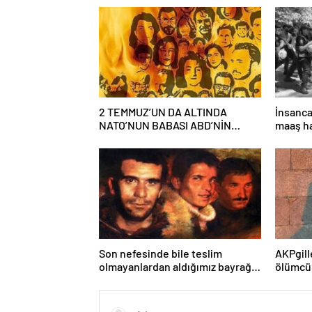
2 TEMMUZ’UN DA ALTINDA
İnsanca
NATO’NUN BABASI ABD’NİN
maaş ha
İMZASI VARDIR!
laik, bi
bir eği
mücade
Son nefesinde bile teslim
AKPgill
olmayanlardan aldığımız bayrağı
ölümcü
“Tam Bağımsız Türkiye”
tarikat
mücadelemizde
okullar
dalgalandırıyoruz.
parabab