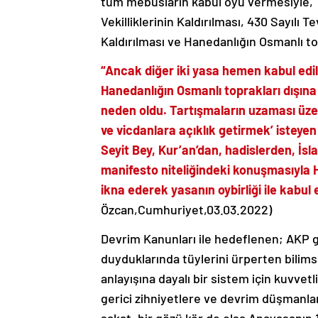
tüm mebusların kabul oyu vermesiyle, 4
Vekilliklerinin Kaldırılması, 430 Sayılı T
Kaldırılması ve Hanedanlığın Osmanlı topra
“Ancak diğer iki yasa hemen kabul e
Hanedanlığın Osmanlı toprakları dışına 
neden oldu. Tartışmaların uzaması üzeri
ve vicdanlara açıklık getirmek’ isteye
Seyit Bey, Kur’an’dan, hadislerden, İs
manifesto niteliğindeki konuşmasıyla H
ikna ederek yasanın oybirliği ile kabul 
Özcan,Cumhuriyet,03.03.2022)
Devrim Kanunları ile hedeflenen; AKP gi
duyduklarında tüylerini ürperten bilim
anlayışına dayalı bir sistem için kuvvet
gerici zihniyetlere ve devrim düşmanla