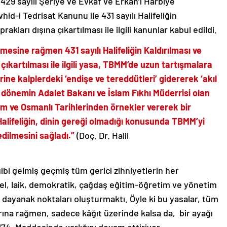
29 sayılı Şeriye ve Evkaf ve Erkan’ı Harbiye
evhid-i Tedrisat Kanunu ile 431 sayılı Halifeliğin
kları dışına çıkartılması ile ilgili kanunlar kabul edildi.
dilmesine rağmen
431 sayılı Halifeliğin Kaldırılması ve
çıkartılması ile ilgili yasa, TBMM’de uzun tartışmalara
ne kalplerdeki ‘endişe ve tereddütleri’ gidererek ‘akıl
n dönemin Adalet Bakanı ve İslam Fıkhı Müderrisi olan
lam ve Osmanlı Tarihlerinden örnekler vererek bir
alifeliğin, dinin gereği olmadığı konusunda TBMM’yi
edilmesini sağladı.”
(Doç. Dr. Halil
bi gelmiş geçmiş tüm gerici zihniyetlerin her
sel, laik, demokratik, çağdaş eğitim-öğretim ve yönetim
li dayanak noktaları oluşturmaktı. Öyle ki bu yasalar, tüm
rına rağmen, sadece kâğıt üzerinde kalsa da, bir ayağı