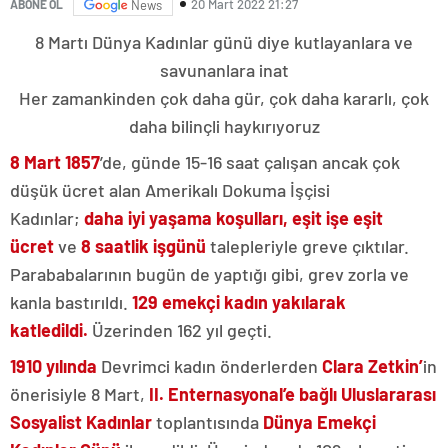
20 Mart 2022 21:27
ABONE OL
News
8 Martı Dünya Kadınlar günü diye kutlayanlara ve
savunanlara inat
Her zamankinden çok daha gür, çok daha kararlı, çok
daha bilinçli haykırıyoruz
8 Mart 1857
’de, günde 15-16 saat çalışan ancak çok
düşük ücret alan Amerikalı Dokuma İşçisi
Kadınlar;
daha iyi yaşama koşulları, eşit işe eşit
ücret
ve
8 saatlik işgünü
talepleriyle greve çıktılar.
Parababalarının bugün de yaptığı gibi, grev zorla ve
kanla bastırıldı.
129 emekçi kadın yakılarak
katledildi.
Üzerinden 162 yıl geçti.
1910 yılında
Devrimci kadın önderlerden
Clara Zetkin’
in
önerisiyle 8 Mart,
II. Enternasyonal’e bağlı Uluslararası
Sosyalist Kadınlar
toplantısında
Dünya Emekçi