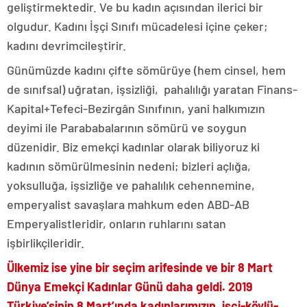
geliştirmektedir. Ve bu kadın açısından ilerici bir
olgudur. Kadını İşçi Sınıfı mücadelesi içine çeker;
kadını devrimcileştirir.
Günümüzde kadını çifte sömürüye (hem cinsel, hem
de sınıfsal) uğratan, işsizliği, pahalılığı yaratan Finans-
Kapital+Tefeci-Bezirgân Sınıfının, yani halkımızın
deyimi ile Parababalarının sömürü ve soygun
düzenidir. Biz emekçi kadınlar olarak biliyoruz ki
kadının sömürülmesinin nedeni; bizleri açlığa,
yoksulluğa, işsizliğe ve pahalılık cehennemine,
emperyalist savaşlara mahkum eden ABD-AB
Emperyalistleridir, onların ruhlarını satan
işbirlikçileridir.
Ülkemiz ise yine bir seçim arifesinde ve bir 8 Mart
Dünya Emekçi Kadınlar Günü daha geldi. 2019
Türkiye’sinin 8 Mart’ında kadınlarımızın, işçi-köylü-