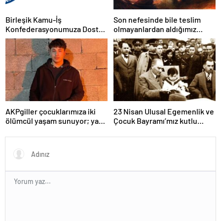
Birleşik Kamu-İş
Son nefesinde bile teslim
Konfederasyonumuza Dostça
olmayanlardan aldığımız
Uyarı ve Önerimizdir:
bayrağı “Tam Bağımsız
Türkiye” mücadelemizde
dalgalandırıyoruz.
AKPgiller çocuklarımıza iki
23 Nisan Ulusal Egemenlik ve
ölümcül yaşam sunuyor; ya
Çocuk Bayramı’mız kutlu
tarikat, cemaat evlerinde ya
olsun
da okullarından koparılarak
parababalarına ucuz iş gücü
sağlayan MESEM lerde
katlediliyorlar.