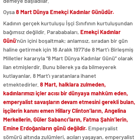
demeye başladılar.
Oysa
8 Mart Dünya Emekçi Kadınlar Günüdür.
Kadının gerçek kurtuluşu İşçi Sınıfının kurtuluşundan
bağımsız değildir. Parababaları,
Emekçi Kadınlar
Günü
’nün içini boşaltmak; anlamsız, sıradan bir gün
haline getirmek için 16 Aralık 1977’de 8 Mart’ı Birleşmiş
Milletler kararıyla “8 Mart Dünya Kadınlar Günü” olarak
ilan etmişlerdir. Bunu bilerek ya da bilmeyerek
kutlayanlar, 8 Mart’ı yaratanlara ihanet
etmektedirler.
8 Mart, halklara zulmeden,
kadınlarımızı içler acısı bir dünyaya mahkûm eden,
emperyalist savaşların devam etmesini gerekli bulan,
işçilerin kanını emen Hillary Clinton’ların,
Angelina
Merkellerin, Güler Sabancı’ların, Fatma Şahin’lerin,
Emine Erdoğanların günü değildir.
Emperyalist
sömürü altında zulümleri, acıları yaşayan, emperyalist