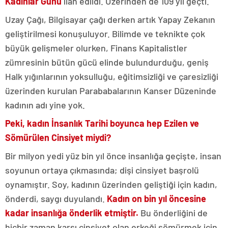
Kadınlar Günü
ilan edildi. Üzerinden de 109 yıl geçti.
Uzay Çağı, Bilgisayar çağı derken artık Yapay Zekanın
geliştirilmesi konuşuluyor. Bilimde ve teknikte çok
büyük gelişmeler olurken, Finans Kapitalistler
zümresinin bütün gücü elinde bulundurduğu, geniş
Halk yığınlarının yoksulluğu, eğitimsizliği ve çaresizliği
üzerinden kurulan Parababalarının Kanser Düzeninde
kadının adı yine yok.
Peki, kadın İnsanlık Tarihi boyunca hep Ezilen ve
Sömürülen Cinsiyet miydi?
Bir milyon yedi yüz bin yıl önce insanlığa geçişte, insan
soyunun ortaya çıkmasında; dişi cinsiyet başrolü
oynamıştır. Soy, kadının üzerinden geliştiği için kadın,
önderdi, saygı duyulandı.
Kadın
on bin yıl öncesine
kadar insanlığa önderlik etmiştir.
Bu önderliğini de
hiçbir zaman karşı cinsiyet olan erkeği sömürmek için