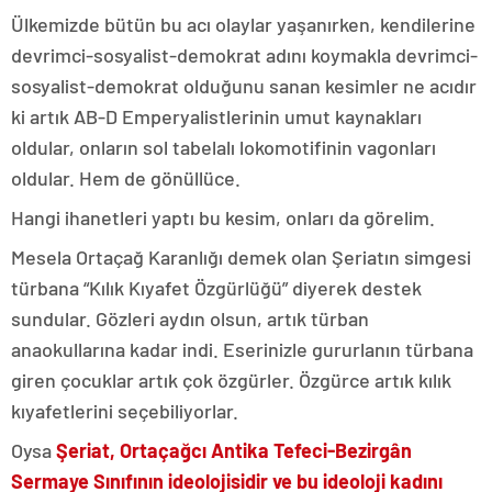
Ülkemizde bütün bu acı olaylar yaşanırken, kendilerine
devrimci-sosyalist-demokrat adını koymakla devrimci-
sosyalist-demokrat olduğunu sanan kesimler ne acıdır
ki artık AB-D Emperyalistlerinin umut kaynakları
oldular, onların sol tabelalı lokomotifinin vagonları
oldular. Hem de gönüllüce.
Hangi ihanetleri yaptı bu kesim, onları da görelim.
Mesela Ortaçağ Karanlığı demek olan Şeriatın simgesi
türbana “Kılık Kıyafet Özgürlüğü” diyerek destek
sundular. Gözleri aydın olsun, artık türban
anaokullarına kadar indi. Eserinizle gururlanın türbana
giren çocuklar artık çok özgürler. Özgürce artık kılık
kıyafetlerini seçebiliyorlar.
Oysa
Şeriat, Ortaçağcı Antika Tefeci-Bezirgân
Sermaye Sınıfının ideolojisidir ve bu ideoloji kadını