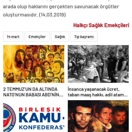
arada olup haklarını gerçekten savunacak örgütler
oluşturmasıdır. (14.03.2019)
Halkçı Sağlık Emekçileri
14 mart
Emekçiler
Sağlık
Tıp bayramı
2 TEMMUZ’UN DA ALTINDA
İnsanca yaşanacak ücret,
NATO’NUN BABASI ABD’NİN
taban maaş hakkı, adil atama
İMZASI VARDIR!
sistemi, laik, bilimsel,
demokratik, parasız bir eğitim
sistemi sağlanana dek
mücadelemizi sürdüreceğiz.