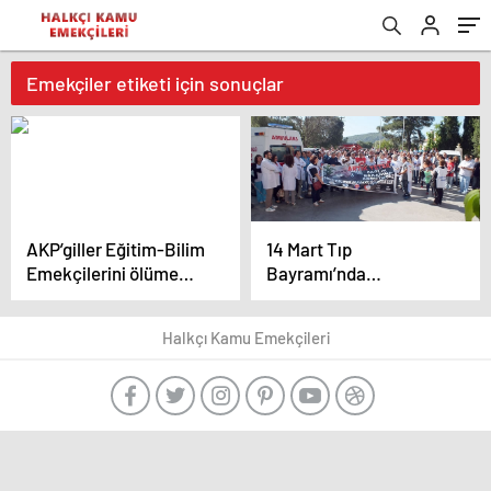
Emekçiler etiketi için sonuçlar
AKP’giller Eğitim-Bilim
14 Mart Tıp
Emekçilerini ölüme
Bayramı’nda
terk ediyor!
sağlıkçılar ve halkımız
mutsuz, örgütsüz…
Halkçı Kamu Emekçileri