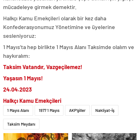
mücadeleye girmek demektir.
Halkçı Kamu Emekçileri olarak bir kez daha
Konfederasyonumuz Yönetimine ve üyelerine
sesleniyoruz:
1 Mayıs’ta hep birlikte 1 Mayıs Alanı Taksimde olalım ve
haykıralım:
Taksim Vatandır, Vazgeçilemez!
Yaşasın 1 Mayıs!
24.04.2023
Halkçı Kamu Emekçileri
1 Mayıs Alanı
1977 1 Mayıs
AKP’giller
Nakliyat-İş
Taksim Meydanı