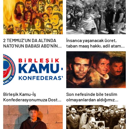
2 TEMMUZ’UN DA ALTINDA
İnsanca yaşanacak ücret,
NATO’NUN BABASI ABD’NİN
taban maaş hakkı, adil atama
İMZASI VARDIR!
sistemi, laik, bilimsel,
demokratik, parasız bir eğitim
sistemi sağlanana dek
mücadelemizi sürdüreceğiz.
Birleşik Kamu-İş
Son nefesinde bile teslim
Konfederasyonumuza Dostça
olmayanlardan aldığımız
Uyarı ve Önerimizdir:
bayrağı “Tam Bağımsız
Türkiye” mücadelemizde
dalgalandırıyoruz.