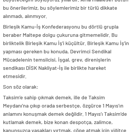
bu önerilerimiz, bu söylemlerimiz bir türlü dikkate
alınmadı, alınmıyor.
Birleşik Kamu-İş Konfederasyonu bu dörtlü grupla
beraber Maltepe dolgu çukuruna gitmemelidir. Bu
birliktelik Birleşik Kamu İş’i küçültür. Birleşik Kamu İş’in
yapması gereken bu konuda, Devrimci Sendikal
Mücadelenin temsilcisi, İşgal, grev, direnişlerin
sendikası DİSK Nakliyat-İş ile birlikte hareket
etmesidir.
Son söz olarak:
Taksim’e sahip çıkmak demek, ille de Taksim
Meydanı’na çıkıp orada serbestçe, özgürce 1 Mayıs’ın
anlamını konuşmak demek değildir. 1 Mayıs’ı Taksim’de
kutlamak demek, bize konan despotça, zalimce,
kanunsuzca yasakları yırtmak, çöpe atmak için yiğitçe