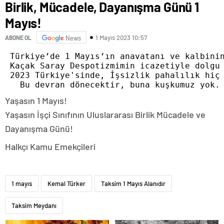
Birlik, Mücadele, Dayanışma Günü 1
Mayıs!
1 Mayıs 2023 10:57
ABONE OL
News
 Türkiye’de 1 Mayıs’ın anavatanı ve kalbinin
 Kaçak Saray Despotizmimin icazetiyle dolgu
 2023 Türkiye'sinde, İşsizlik pahalılık hiç
   Bu devran dönecektir, buna kuşkumuz yok.
Yaşasın 1 Mayıs!
Yaşasın İşçi Sınıfının Uluslararası Birlik Mücadele ve
Dayanışma Günü!
Halkçı Kamu Emekçileri
1 mayıs
Kemal Türker
Taksim 1 Mayıs Alanıdır
Taksim Meydanı