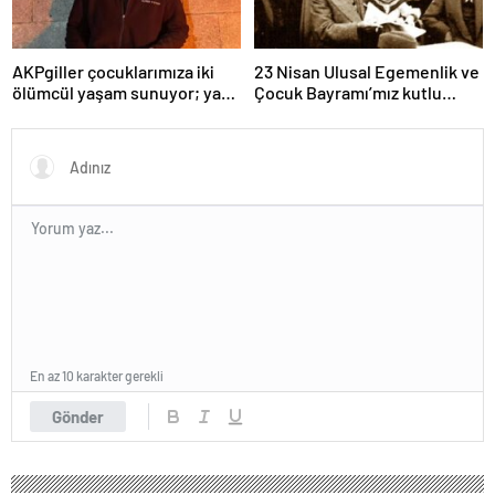
AKPgiller çocuklarımıza iki
23 Nisan Ulusal Egemenlik ve
ölümcül yaşam sunuyor; ya
Çocuk Bayramı’mız kutlu
tarikat, cemaat evlerinde ya
olsun
da okullarından koparılarak
parababalarına ucuz iş gücü
sağlayan MESEM lerde
katlediliyorlar.
En az 10 karakter gerekli
Gönder