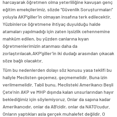
harcayarak öğretmen olma yeterliliğine kavuşan genç
eğitim emekçilerimiz, sözde “Güvenlik Soruşturmaları”
yoluyla AKP’giller’in olmayan insafına terk edilecektir.
Yüzbinlerce öğretmene ihtiyaç duyulduğu halde
atamaları yapılmadığı için zaten işsizlik cehennemine
mahkûm edilen, bu yüzden canlarına kıyan
öğretmenlerimizin atanması daha da
zorlaştırılacak,AKP’giller’in iki dudağı arasından çıkacak
söze bağlı olacaktır.
Tüm bu nedenlerden dolayı söz konusu yasa teklifi bu
haliyle Meclisten geçemez, geçmemelidir. Buna izin
verilmemelidir. Tabiî bunu, Meclisteki Amerikancı Beşli
Çete’nin AKP ve MHP dışında kalan unsurlarından hayır
beklediğimiz için söylemiyoruz. Onlar da sapına kadar
Amerikancıdır, onlar da AB’cidir, onlar da NATO’cudur.
Onların yaptıkları asla gerçek muhalefet değildir. O