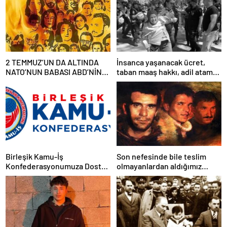
2 TEMMUZ’UN DA ALTINDA
İnsanca yaşanacak ücret,
NATO’NUN BABASI ABD’NİN
taban maaş hakkı, adil atama
İMZASI VARDIR!
sistemi, laik, bilimsel,
demokratik, parasız bir eğitim
sistemi sağlanana dek
mücadelemizi sürdüreceğiz.
Birleşik Kamu-İş
Son nefesinde bile teslim
Konfederasyonumuza Dostça
olmayanlardan aldığımız
Uyarı ve Önerimizdir:
bayrağı “Tam Bağımsız
Türkiye” mücadelemizde
dalgalandırıyoruz.