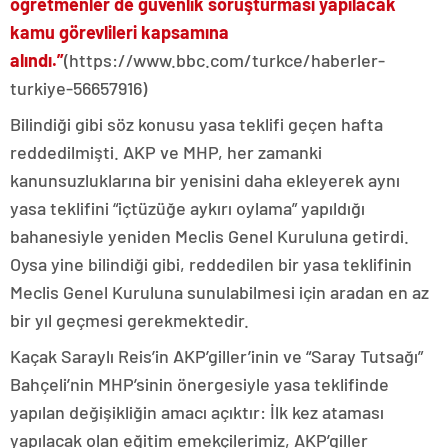
öğretmenler de güvenlik soruşturması yapılacak
kamu görevlileri kapsamına
alındı.”
(https://www.bbc.com/turkce/haberler-
turkiye-56657916)
Bilindiği gibi söz konusu yasa teklifi geçen hafta
reddedilmişti. AKP ve MHP, her zamanki
kanunsuzluklarına bir yenisini daha ekleyerek aynı
yasa teklifini “içtüzüğe aykırı oylama” yapıldığı
bahanesiyle yeniden Meclis Genel Kuruluna getirdi.
Oysa yine bilindiği gibi, reddedilen bir yasa teklifinin
Meclis Genel Kuruluna sunulabilmesi için aradan en az
bir yıl geçmesi gerekmektedir.
Kaçak Saraylı Reis’in AKP’giller’inin ve “Saray Tutsağı”
Bahçeli’nin MHP’sinin önergesiyle yasa teklifinde
yapılan değişikliğin amacı açıktır: İlk kez ataması
yapılacak olan eğitim emekçilerimiz, AKP’giller