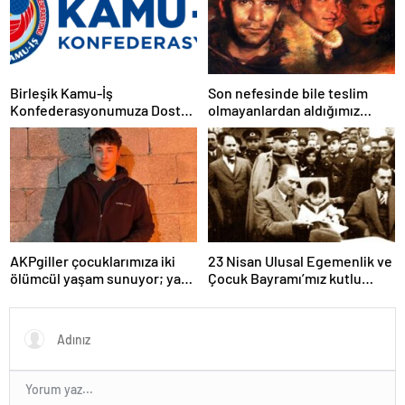
mücadelemizi sürdüreceğiz.
Birleşik Kamu-İş
Son nefesinde bile teslim
Konfederasyonumuza Dostça
olmayanlardan aldığımız
Uyarı ve Önerimizdir:
bayrağı “Tam Bağımsız
Türkiye” mücadelemizde
dalgalandırıyoruz.
AKPgiller çocuklarımıza iki
23 Nisan Ulusal Egemenlik ve
ölümcül yaşam sunuyor; ya
Çocuk Bayramı’mız kutlu
tarikat, cemaat evlerinde ya
olsun
da okullarından koparılarak
parababalarına ucuz iş gücü
sağlayan MESEM lerde
katlediliyorlar.