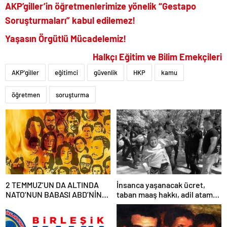
AKP’giller’in öğretmenlerimize yönelik “Gestapo
Soruşturmaları” kabul edilemez!
Yaşasın Örgütlü Mücadelemiz!
Halkçı Eğitim ve
Bilim Emekçileri
AKP'giller
eğitimci
güvenlik
HKP
kamu
öğretmen
soruşturma
2 TEMMUZ’UN DA ALTINDA
İnsanca yaşanacak ücret,
NATO’NUN BABASI ABD’NİN
taban maaş hakkı, adil atama
İMZASI VARDIR!
sistemi, laik, bilimsel,
demokratik, parasız bir eğitim
sistemi sağlanana dek