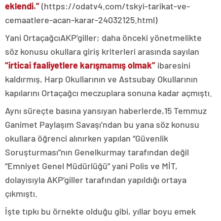
eklendi.”
(https://odatv4.com/tskyi-tarikat-ve-
cemaatlere-acan-karar-24032125.html)
Yani OrtaçağcıAKP’giller; daha önceki yönetmelikte
söz konusu okullara giriş kriterleri arasında sayılan
“irticai faaliyetlere karışmamış olmak”
ibaresini
kaldırmış, Harp Okullarının ve Astsubay Okullarının
kapılarını Ortaçağcı meczuplara sonuna kadar açmıştı.
Aynı süreçte basına yansıyan haberlerde,15 Temmuz
Ganimet Paylaşım Savaşı’ndan bu yana söz konusu
okullara öğrenci alınırken yapılan “Güvenlik
Soruşturması”nın Genelkurmay tarafından değil
“Emniyet Genel Müdürlüğü” yani Polis ve MİT,
dolayısıyla AKP’giller tarafından yapıldığı ortaya
çıkmıştı.
İşte tıpkı bu örnekte olduğu gibi, yıllar boyu emek