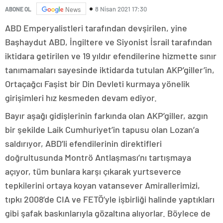
8 Nisan 2021 17:30
ABONE OL
News
ABD Emperyalistleri tarafından devşirilen, yine
Başhaydut ABD, İngiltere ve Siyonist İsrail tarafından
iktidara getirilen ve 19 yıldır efendilerine hizmette sınır
tanımamaları sayesinde iktidarda tutulan AKP’giller’in,
Ortaçağcı Faşist bir Din Devleti kurmaya yönelik
girişimleri hız kesmeden devam ediyor.
Bayır aşağı gidişlerinin farkında olan AKP’giller, azgın
bir şekilde Laik Cumhuriyet’in tapusu olan Lozan’a
saldırıyor, ABD’li efendilerinin direktifleri
doğrultusunda Montrö Antlaşması’nı tartışmaya
açıyor, tüm bunlara karşı çıkarak yurtseverce
tepkilerini ortaya koyan vatansever Amirallerimizi,
tıpkı 2008’de CIA ve FETÖ’yle işbirliği halinde yaptıkları
gibi şafak baskınlarıyla gözaltına alıyorlar. Böylece de