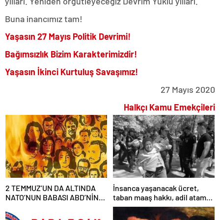
yılları. Yeniden örgütleyeceğiz Devrim Yüklü yılları.
Buna inancımız tam!
Yaşasın 27 Mayıs Politik Devrimi!
Bağımsızlık Bizim Karakterimizdir!
Yaşasın İkinci Kurtuluş Savaşımız!
27 Mayıs 2020
Halkçı Kamu Emekçileri
2 TEMMUZ’UN DA ALTINDA
İnsanca yaşanacak ücret,
NATO’NUN BABASI ABD’NİN
taban maaş hakkı, adil atama
İMZASI VARDIR!
sistemi, laik, bilimsel,
demokratik, parasız bir eğitim