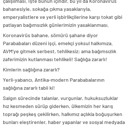
çalışılması. İşte bunun içindir, bu yıl da Koronavirüs
bahanesiyle, sokağa çıkma yasaklarıyla,
emperyalistlere ve yerli işbirlikçilerine karşı tokat gibi
patlayan bağımsızlık günlerimizin yasaklanması.
Koronavirüs bahane, sömürü şahane diyor
Parababaları düzeni işçi, emekçi yoksul halkımıza.
AVM’ye gitmek serbest, tehlikesiz; ama bağımsızlık
zaferimizin kutlanması tehlikeli! Sağlığa zararlı!
Kimlerin sağlığına zararlı?
Yerli-yabancı, Antika-modern Parababalarının
sağlığına zararlı tabii ki!
Salgın sürecinde talanlar, vurgunlar, hukuksuzluklar
hız kesmeden sürüp giderken, ülkemizin her karış
toprağı peşkeş çekilirken, halkımız açlıkla boğuşurken
bunları eleştirenler, haber yapanlar ve sosyal medyada