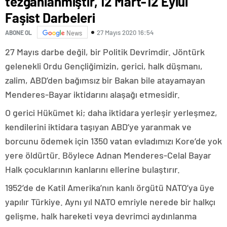
tezgahlanmıştır, 12 Mart-12 Eylül
Faşist Darbeleri
27 Mayıs 2020 16:54
ABONE OL
News
27 Mayıs darbe değil, bir Politik Devrimdir. Jöntürk
gelenekli Ordu Gençliğimizin, gerici, halk düşmanı,
zalim, ABD’den bağımsız bir Bakan bile atayamayan
Menderes-Bayar iktidarını alaşağı etmesidir.
O gerici Hükümet ki; daha iktidara yerleşir yerleşmez,
kendilerini iktidara taşıyan ABD’ye yaranmak ve
borcunu ödemek için 1350 vatan evladımızı Kore’de yok
yere öldürtür. Böylece Adnan Menderes-Celal Bayar
Halk çocuklarının kanlarını ellerine bulaştırır.
1952’de de Katil Amerika’nın kanlı örgütü NATO’ya üye
yapılır Türkiye. Aynı yıl NATO emriyle nerede bir halkçı
gelişme, halk hareketi veya devrimci aydınlanma