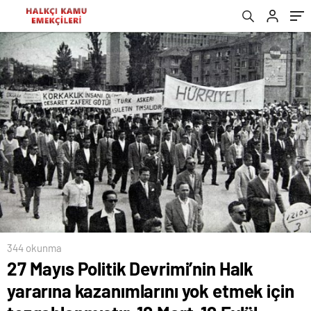
tezgahlanmıştır, 12 Mart-12 Eylül Faşist
kurtuluş ile taçlanacak İkinci Kurtuluş
Darbeleri
Savaşı’mıza ışık tutuyor!
344 okunma
27 Mayıs Politik Devrimi’nin Halk
yararına kazanımlarını yok etmek için