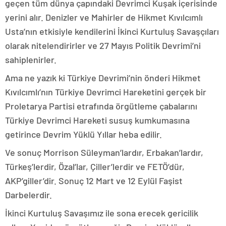
geçen tüm dünya çapındaki Devrimci Kuşak içerisinde
yerini alır. Denizler ve Mahirler de Hikmet Kıvılcımlı
Usta’nın etkisiyle kendilerini İkinci Kurtuluş Savaşçıları
olarak nitelendirirler ve 27 Mayıs Politik Devrimi’ni
sahiplenirler.
Ama ne yazık ki Türkiye Devrimi’nin önderi Hikmet
Kıvılcımlı’nın Türkiye Devrimci Hareketini gerçek bir
Proletarya Partisi etrafında örgütleme çabalarını
Türkiye Devrimci Hareketi susuş kumkumasına
getirince Devrim Yüklü Yıllar heba edilir.
Ve sonuç Morrison Süleyman’lardır, Erbakan’lardır,
Türkeş’lerdir, Özal’lar, Çiller’lerdir ve FETÖ’dür,
AKP’giller’dir. Sonuç 12 Mart ve 12 Eylül Faşist
Darbelerdir.
İkinci Kurtuluş Savaşımız ile sona erecek gericilik