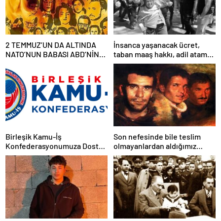
2 TEMMUZ’UN DA ALTINDA
İnsanca yaşanacak ücret,
NATO’NUN BABASI ABD’NİN
taban maaş hakkı, adil atama
İMZASI VARDIR!
sistemi, laik, bilimsel,
demokratik, parasız bir eğitim
sistemi sağlanana dek
mücadelemizi sürdüreceğiz.
Birleşik Kamu-İş
Son nefesinde bile teslim
Konfederasyonumuza Dostça
olmayanlardan aldığımız
Uyarı ve Önerimizdir:
bayrağı “Tam Bağımsız
Türkiye” mücadelemizde
dalgalandırıyoruz.