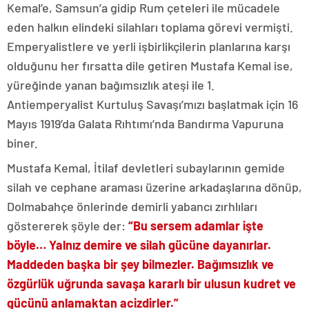
Kemal’e, Samsun’a gidip Rum çeteleri ile mücadele
eden halkın elindeki silahları toplama görevi vermişti.
Emperyalistlere ve yerli işbirlikçilerin planlarına karşı
olduğunu her fırsatta dile getiren Mustafa Kemal ise,
yüreğinde yanan bağımsızlık ateşi ile 1.
Antiemperyalist Kurtuluş Savaşı’mızı başlatmak için 16
Mayıs 1919’da Galata Rıhtımı’nda Bandırma Vapuruna
biner.
Mustafa Kemal, İtilaf devletleri subaylarının gemide
silah ve cephane araması üzerine arkadaşlarına dönüp,
Dolmabahçe önlerinde demirli yabancı zırhlıları
göstererek şöyle der:
“Bu sersem adamlar işte
böyle… Yalnız demire ve silah gücüne dayanırlar.
Maddeden başka bir şey bilmezler. Bağımsızlık ve
özgürlük uğrunda savaşa kararlı bir ulusun kudret ve
gücünü anlamaktan acizdirler.”