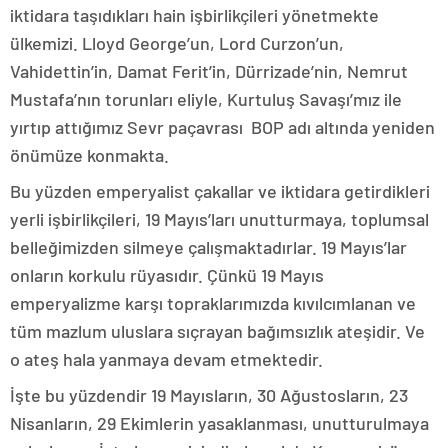
iktidara taşıdıkları hain işbirlikçileri yönetmekte
ülkemizi. Lloyd George’un, Lord Curzon’un,
Vahidettin’in, Damat Ferit’in, Dürrizade’nin, Nemrut
Mustafa’nın torunları eliyle, Kurtuluş Savaşı’mız ile
yırtıp attığımız Sevr paçavrası BOP adı altında yeniden
önümüze konmakta.
Bu yüzden emperyalist çakallar ve iktidara getirdikleri
yerli işbirlikçileri, 19 Mayıs’ları unutturmaya, toplumsal
belleğimizden silmeye çalışmaktadırlar. 19 Mayıs’lar
onların korkulu rüyasıdır. Çünkü 19 Mayıs
emperyalizme karşı topraklarımızda kıvılcımlanan ve
tüm mazlum uluslara sıçrayan bağımsızlık ateşidir. Ve
o ateş hala yanmaya devam etmektedir.
İşte bu yüzdendir 19 Mayısların, 30 Ağustosların, 23
Nisanların, 29 Ekimlerin yasaklanması, unutturulmaya