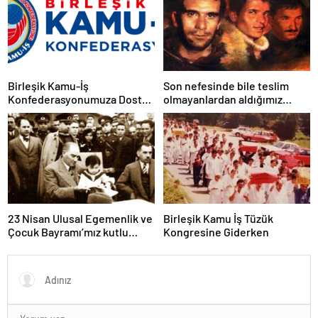
sistemi sağlanana dek
mücadelemizi sürdüreceğiz.
Birleşik Kamu-İş
Son nefesinde bile teslim
Konfederasyonumuza Dostça
olmayanlardan aldığımız
Uyarı ve Önerimizdir:
bayrağı “Tam Bağımsız
Türkiye” mücadelemizde
dalgalandırıyoruz.
23 Nisan Ulusal Egemenlik ve
Birleşik Kamu İş Tüzük
Çocuk Bayramı’mız kutlu
Kongresine Giderken
olsun