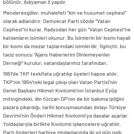
bölünür, Adıyaman il yapılır.
Menderesgiller, muhalefeti “kin ve husumet cephesi”
olarak adlandırır. Demokrat Parti sözde “Vatan
Cephesi”ni kurar. Radyodan her gün “Vatan Cephesi”ne
katılanların isimleri okunur. Bu isimlerin bir kısmı hayali
bir kısmı da mezar taşlarındaki isimlerdir. İlginçtir, bu
taciz sonucu “Ajans Haberlerini Dinlemeyenler
Derneği” kurulur, vatandaşlarımız tarafından.
1951’de TKP tevkifata uğratılıp üyeleri hapse atılır.
TKP’nin 1954’teki legal çıkışı olan Vatan Partisi’nin
Genel Başkanı Hikmet Kıvılcımlı’nın İstanbul Eyüp
mitingindeki, din tüccarı DP’nin de bir bakıma ipliğini
pazara çıkardığı, tarihi konuşmasından dolayı Türkiye
Devrimi’nin Önderi Hikmet Kıvılcımlı’ya davalar açarlar.
Yoldaşlarıyla birlikte Kıvılcımlı işkencelere uğratılır,
Parti önderleri harbiye zindanlarında iki yıl gün ışığı