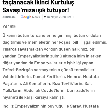
taçlanacak İkinci Kurtuluş
Savaşı’mıza ışık tutuyor!
18 Mayıs 2020 22:11
ABONE OL
News
Yıl 1919.
Ülkenin bütün tersanelerine girilmiş, bütün orduları
dağıtılmış ve memleketin her köşesi bilfiil işgal edilmiş.
Yıllarca savaşmaktan yorgun düşen halkımız, bir
yandan Emperyalistlerin zulmü altında inim inlerken,
diğer yandan da Emperyalistlerle işbirliği yapan
Tefeci-Bezirgân sermayenin o günkü temsilcileri
Vahdettin’lerin, Damat Ferit’lerin, Nemrut Mustafa
Paşa’ların, Ali Kemal’lerin, Rıza Tevfik’lerin, Sait
Molla’ların, Abdullah Cevdet’lerin, Dürrizade’lerin
hıyaneti ile karşı karşıya kalmıştı.
İngiliz Emperyalizminin buyruğu ile Saray, Mustafa