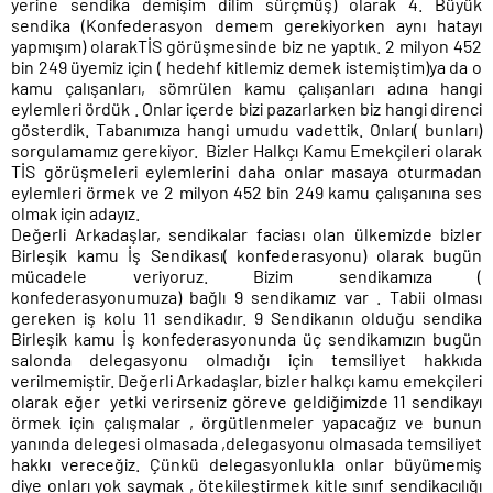
yerine sendika demişim dilim sürçmüş) olarak 4. Büyük
sendika (Konfederasyon demem gerekiyorken aynı hatayı
yapmışım) olarakTİS görüşmesinde biz ne yaptık. 2 milyon 452
bin 249 üyemiz için ( hedehf kitlemiz demek istemiştim)ya da o
kamu çalışanları, sömrülen kamu çalışanları adına hangi
eylemleri ördük . Onlar içerde bizi pazarlarken biz hangi direnci
gösterdik. Tabanımıza hangi umudu vadettik. Onları( bunları)
sorgulamamız gerekiyor. Bizler Halkçı Kamu Emekçileri olarak
TİS görüşmeleri eylemlerini daha onlar masaya oturmadan
eylemleri örmek ve 2 milyon 452 bin 249 kamu çalışanına ses
olmak için adayız.
Değerli Arkadaşlar, sendikalar faciası olan ülkemizde bizler
Birleşik kamu İş Sendikası( konfederasyonu) olarak bugün
mücadele veriyoruz. Bizim sendikamıza (
konfederasyonumuza) bağlı 9 sendikamız var . Tabii olması
gereken iş kolu 11 sendikadır. 9 Sendikanın olduğu sendika
Birleşik kamu İş konfederasyonunda üç sendikamızın bugün
salonda delegasyonu olmadığı için temsiliyet hakkıda
verilmemiştir. Değerli Arkadaşlar, bizler halkçı kamu emekçileri
olarak eğer yetki verirseniz göreve geldiğimizde 11 sendikayı
örmek için çalışmalar , örgütlenmeler yapacağız ve bunun
yanında delegesi olmasada ,delegasyonu olmasada temsiliyet
hakkı vereceğiz. Çünkü delegasyonlukla onlar büyümemiş
diye onları yok saymak , ötekileştirmek kitle sınıf sendikacılığı