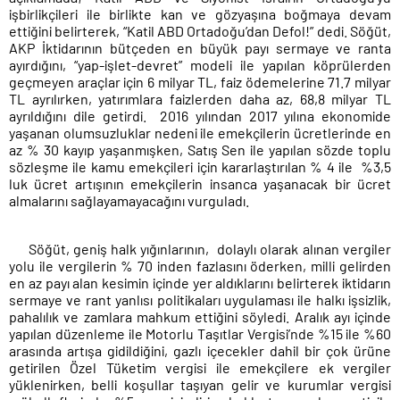
işbirlikçileri ile birlikte kan ve gözyaşına boğmaya devam
ettiğini belirterek, “Katil ABD Ortadoğu’dan Defol!” dedi. Söğüt,
AKP İktidarının bütçeden en büyük payı sermaye ve ranta
ayırdığını, “yap-işlet-devret” modeli ile yapılan köprülerden
geçmeyen araçlar için 6 milyar TL, faiz ödemelerine 71.7 milyar
TL ayrılırken, yatırımlara faizlerden daha az, 68,8 milyar TL
ayrıldığını dile getirdi. 2016 yılından 2017 yılına ekonomide
yaşanan olumsuzluklar nedeni ile emekçilerin ücretlerinde en
az % 30 kayıp yaşanmışken, Satış Sen ile yapılan sözde toplu
sözleşme ile kamu emekçileri için kararlaştırılan % 4 ile %3,5
luk ücret artışının emekçilerin insanca yaşanacak bir ücret
almalarını sağlayamayacağını vurguladı.
Söğüt, geniş halk yığınlarının, dolaylı olarak alınan vergiler
yolu ile vergilerin % 70 inden fazlasını öderken, milli gelirden
en az payı alan kesimin içinde yer aldıklarını belirterek iktidarın
sermaye ve rant yanlısı politikaları uygulaması ile halkı işsizlik,
pahalılık ve zamlara mahkum ettiğini söyledi. Aralık ayı içinde
yapılan düzenleme ile Motorlu Taşıtlar Vergisi’nde %15 ile %60
arasında artışa gidildiğini, gazlı içecekler dahil bir çok ürüne
getirilen Özel Tüketim vergisi ile emekçilere ek vergiler
yüklenirken, belli koşullar taşıyan gelir ve kurumlar vergisi