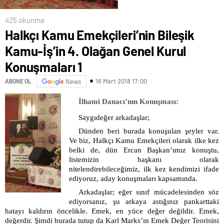
425 okunma
Halkçı Kamu Emekçileri’nin Bileşik
Kamu-İş’in 4. Olağan Genel Kurul
Konuşmaları 1
16 Mart 2018 17:00
ABONE OL
News
İlhami Danacı’nın Konuşması:
Saygıdeğer arkadaşlar;
Dünden beri burada konuşulan şeyler var.
Ve biz, Halkçı Kamu Emekçileri olarak ilke kez
belki de, dün Ercan Başkan’ımız konuştu,
listemizin başkanı olarak
nitelendirebileceğimiz, ilk kez kendimizi ifade
ediyoruz, aday konuşmaları kapsamında.
Arkadaşlar; eğer sınıf mücadelesinden söz
ediyorsanız, şu arkaya astığınız pankarttaki
hatayı kaldırın öncelikle. Emek, en yüce değer değildir. Emek,
değerdir. Şimdi burada tutup da Karl Marks’ın Emek Değer Teorisini