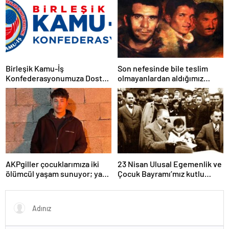
demokratik, parasız bir eğitim
sistemi sağlanana dek
mücadelemizi sürdüreceğiz.
Birleşik Kamu-İş
Son nefesinde bile teslim
Konfederasyonumuza Dostça
olmayanlardan aldığımız
Uyarı ve Önerimizdir:
bayrağı “Tam Bağımsız
Türkiye” mücadelemizde
dalgalandırıyoruz.
AKPgiller çocuklarımıza iki
23 Nisan Ulusal Egemenlik ve
ölümcül yaşam sunuyor; ya
Çocuk Bayramı’mız kutlu
tarikat, cemaat evlerinde ya
olsun
da okullarından koparılarak
parababalarına ucuz iş gücü
sağlayan MESEM lerde
katlediliyorlar.