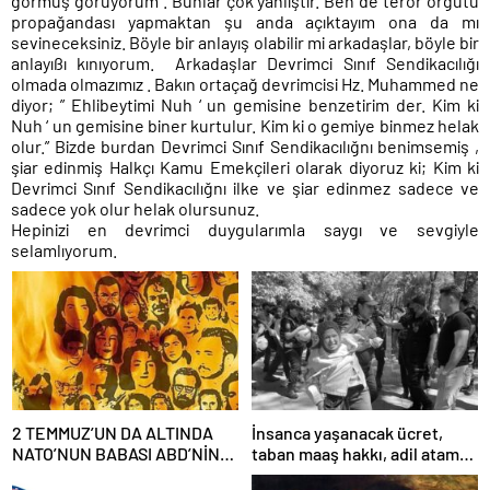
görmüş görüyorum . Bunlar çok yanlıştır. Ben de terör örgütü
propağandası yapmaktan şu anda açıktayım ona da mı
sevineceksiniz. Böyle bir anlayış olabilir mi arkadaşlar, böyle bir
anlayıßı kınıyorum. Arkadaşlar Devrimci Sınıf Sendikacılığı
olmada olmazımız . Bakın ortaçağ devrimcisi Hz. Muhammed ne
diyor; ” Ehlibeytimi Nuh ‘ un gemisine benzetirim der. Kim ki
Nuh ‘ un gemisine biner kurtulur. Kim ki o gemiye binmez helak
olur.” Bizde burdan Devrimci Sınıf Sendikacılığnı benimsemiş ,
şiar edinmiş Halkçı Kamu Emekçileri olarak diyoruz ki; Kim ki
Devrimci Sınıf Sendikacılığnı ilke ve şiar edinmez sadece ve
sadece yok olur helak olursunuz.
Hepinizi en devrimci duygularımla saygı ve sevgiyle
selamlıyorum.
2 TEMMUZ’UN DA ALTINDA
İnsanca yaşanacak ücret,
NATO’NUN BABASI ABD’NİN
taban maaş hakkı, adil atama
İMZASI VARDIR!
sistemi, laik, bilimsel,