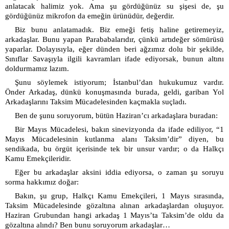
anlatacak halimiz yok. Ama şu gördüğünüz su şişesi de, şu
gördüğünüz mikrofon da emeğin ürünüdür, değerdir.
Biz bunu anlatamadık. Biz emeği fetiş haline getiremeyiz,
arkadaşlar. Bunu yapan Parababalarıdır, çünkü artıdeğer sömürüsü
yaparlar. Dolayısıyla, eğer dünden beri ağzımız dolu bir şekilde,
Sınıflar Savaşıyla ilgili kavramları ifade ediyorsak, bunun altını
doldurmamız lazım.
Şunu söylemek istiyorum; İstanbul’dan hukukumuz vardır.
Önder Arkadaş, dünkü konuşmasında burada, geldi, gariban Yol
Arkadaşlarını Taksim Mücadelesinden kaçmakla suçladı.
Ben de şunu soruyorum, bütün Haziran’cı arkadaşlara buradan:
Bir Mayıs Mücadelesi, bakın sinevizyonda da ifade ediliyor, “1
Mayıs Mücadelesinin kutlanma alanı Taksim’dir” diyen, bu
sendikada, bu örgüt içerisinde tek bir unsur vardır; o da Halkçı
Kamu Emekçileridir.
Eğer bu arkadaşlar aksini iddia ediyorsa, o zaman şu soruyu
sorma hakkımız doğar:
Bakın, şu grup, Halkçı Kamu Emekçileri, 1 Mayıs sırasında,
Taksim Mücadelesinde gözaltına alınan arkadaşlardan oluşuyor.
Haziran Grubundan hangi arkadaş 1 Mayıs’ta Taksim’de oldu da
gözaltına alındı? Ben bunu soruyorum arkadaşlar…