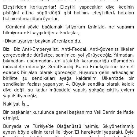
Eleştiriden korkuyorlar! Eleştiri yapacaklar diye kedinin
pisliğini altına süpürdüğü gibi halının, eleştirileri, hataları
halının altına süpürüyorlar.
Cümlemi şöyle bağlamak istiyorum izninizle, ne yapayım
bilmiyorum ki saygıdeğer arkadaşlar.
-Divan uyarıyor başkan süreniz doldu.
Biz.. Biz Anti-Emperyalist, Anti-Feodal, Anti-Şovenist ilkeler
çerçevesinde dürüstçe, samimice, yol yürüyeceğiz. Yılmadan,
bıkmadan, usanmadan, en ufak bir karamsarlığa düşmeden
mücadele edeceğiz. Sendikacılığı Kamu Emekçilerine hizmet
edecek bir alan olarak göreceğiz. Buyurun gelin arkadaşlar
birlikte şu sendikaları ayağa kaldıralım. Ülkemizde bir
sendikalar faciası yaşanıyor, 4. Büyük sendika olarak kaldık
diye değil, şu kadar mücadele yaptık, sokağa çıktık, eylem
yaptık diyeceğiz.
Nakliyat-İş…
Bir başkanlar kurulunda genel başkanımız Veli Demir de ifade
etmişti.
Dünyada ve Türkiye’de Olağanüstü halmiş, Sıkıyönetimmiş
aynen böyle elinin tersi ile itiyor.(El hareketini yaparak).
Öyle