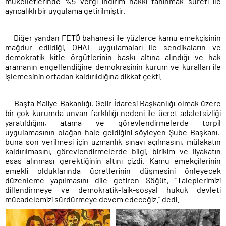
mükelleflerinde %5 vergi indirim hakkı tanınmak sureti ile
ayrıcalıklı bir uygulama getirilmiştir.
Diğer yandan FETÖ bahanesi ile yüzlerce kamu emekçisinin
mağdur edildiği, OHAL uygulamaları ile sendikaların ve
demokratik kitle örgütlerinin baskı altına alındığı ve hak
aramanın engellendiğine demokrasinin kurum ve kuralları ile
işlemesinin ortadan kaldırıldığına dikkat çekti.
Başta Maliye Bakanlığı, Gelir İdaresi Başkanlığı olmak üzere
bir çok kurumda unvan farklılığı nedeni ile ücret adaletsizliği
yaratıldığını, atama ve görevlendirmelerde torpil
uygulamasının olağan hale geldiğini söyleyen Şube Başkanı,
buna son verilmesi için uzmanlık sınavı açılmasını, mülakatın
kaldırılmasını, görevlendirmelerde bilgi, birikim ve liyakatın
esas alınması gerektiğinin altını çizdi. Kamu emekçilerinin
emekli olduklarında ücretlerinin düşmesini önleyecek
düzenleme yapılmasını dile getiren Söğüt, “Taleplerimizi
dillendirmeye ve demokratik-laik-sosyal hukuk devleti
mücadelemizi sürdürmeye devem edeceğiz.” dedi.