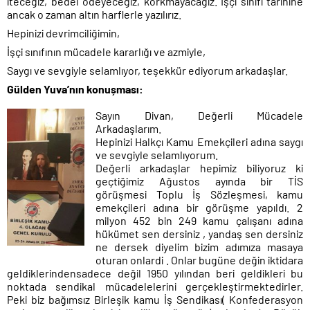
iteceğiz, bedel ödeyeceğiz, korkmayacağız. İşçi sınıfı tarihine
ancak o zaman altın harflerle yazılırız.
Hepinizi devrimciliğimin,
İşçi sınıfının mücadele kararlığı ve azmiyle,
Saygı ve sevgiyle selamlıyor, teşekkür ediyorum arkadaşlar.
Gülden Yuva’nın konușması:
Sayın Divan, Değerli Mücadele
Arkadaşlarım.
Hepinizi Halkçı Kamu Emekçileri adına saygı
ve sevgiyle selamlıyorum.
Değerli arkadaşlar hepimiz biliyoruz ki
geçtiğimiz Ağustos ayında bir TİS
görüşmesi Toplu İş Sözleşmesi, kamu
emekçileri adına bir görüşme yapıldı. 2
milyon 452 bin 249 kamu çalışanı adına
hükümet sen dersiniz , yandaş sen dersiniz
ne dersek diyelim bizim adımıza masaya
oturan onlardi . Onlar bugüne değin iktidara
geldiklerindensadece değil 1950 yılından beri geldikleri bu
noktada sendikal mücadelelerini gerçekleştirmektedirler.
Peki biz bağımsız Birleşik kamu İş Sendikası( Konfederasyon