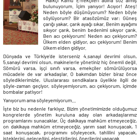
Halkçı Kamu Emekçileri adına söz almış
bulunuyorum. İçim yanıyor! Acıyor! Ateş!
Neden böyle düşünüyorum? Neden böyle
söylüyorum? Bir atasözümüz var: Güneş
çarığı yakar, çarık ayağı sıkar. Benim ayağımı
sıkıyor çarık, benim bedenimi sıkıyor çarık.
Ben acı çekiyorum! Neden acı çekiyorum?
Ülkem elden gidiyor, acı çekiyorum! Benim
ülkem elden gidiyor.
Dünyada ve Türkiye’de isterseniz 4.sanayi devrimi olsun,
5.sanayi devrimi olsun, makinelerle yönetiniz hiç önemli değil.
Sömürü varsa, işçi sınıfı varsa, emekçiler sömürülüyorsa
mücadele de var arkadaşlar. O bakımdan bizler biraz önce
söylediklerimizle, Uluslararası sendikalara üyelikle ilgili de
şöyle-zaman geçiyor, söyleyemiyorum, acı çekiyorum, içimde
bombalar patlıyor!
Yanıyorum ama söyleyemiyorum…
İşte biz bu nedenle farklıyız. Bizim yönetimimizde olduğumuz
kongrelerde yönetim kuruluna aday olan arkadaşlarımız
programlarını sunacaklar. Üç dakikaya mahkûm etmeyeceğiz,
on dakikaya mahkûm etmeyeceğiz, yarım saat konuşacak, 1
saat konuşacak, programını söyleyecek, tahlilini yapacak,
isteklerini, geleceğini, eleştirilerini, önerilerini yapacak.