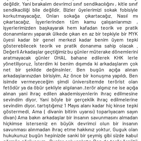
değildir. Yani bırakalım devrimci sınıf sendikacılığını , kitle sınıf
sendikaciliği bile değildir. Bizler üyelerimizi sokak fobisiyle
korkutmayacağız. Onları sokağa çıkartacağız. Nasıl mı
çıkartacağız. İşyerlerinden tüm kamu çalışanlarımızı ,
işyerlerimizden başkayarak hem kafadan teorik ve pratik
donanımlarını yaparak ülkede çıkan en az bir tepkiyle bir MYK
üyesi kadar bir genel merkezi kadar benim üyem tepki
gösterebilecek teorik ve pratik donanıma sahip olacak .
Değerli Arkadaşlar geçtiğimiz bu günler müterake dönemlerini
aratmayacak günler OHAL bahane edilerek KHK lerle
yönetiliyoruz. İsterdim ki benim dışımda ki arkadaşlarım çok
net bir şekilde değinsinler. Ben bugün açığa alınan
arkadaşlarınızdan birisiyim. Az önce bir konuşma yapıldı. Ben
isimde vermeyeceğim şimdi üniversitemde terörist olan
fetödür ya da öbür şekliyle algılanan ,terör algınız ne ise açığa
alınan yani ihraç edilen akademisyenlerin ihraç edilmesine
sevindim diyor. Yani böyle bir gerçeklik ihraç edilmelerine
sevindim diyor, tartıştığımız 1 Mayıs alanı kadar hiç kinse tepki
göstermedi. Ama ( divanin bitirin uyarısı) toparlıyacam sayın
divan) Ama bakın arkadaşlar bir insanın savunmasını almadan
hiçkimse isterseniz en büyük devrimci olun bir insanın
savunması alınmadan ihraç etme hakkınız yoktur. Guguk olan
hukukunuz bugün hepinizde sanki bir şeymiş gibi sizde kabul