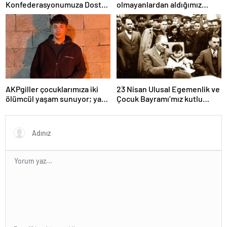
Konfederasyonumuza Dostça
olmayanlardan aldığımız
Uyarı ve Önerimizdir:
bayrağı “Tam Bağımsız
Türkiye” mücadelemizde
dalgalandırıyoruz.
AKPgiller çocuklarımıza iki
23 Nisan Ulusal Egemenlik ve
ölümcül yaşam sunuyor; ya
Çocuk Bayramı’mız kutlu
tarikat, cemaat evlerinde ya
olsun
da okullarından koparılarak
parababalarına ucuz iş gücü
sağlayan MESEM lerde
katlediliyorlar.