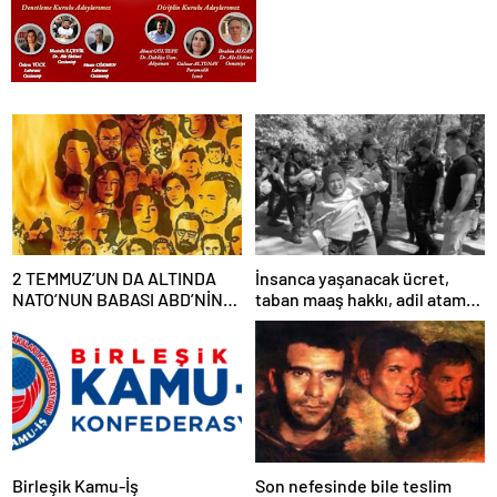
2 TEMMUZ’UN DA ALTINDA
İnsanca yaşanacak ücret,
NATO’NUN BABASI ABD’NİN
taban maaş hakkı, adil atama
İMZASI VARDIR!
sistemi, laik, bilimsel,
demokratik, parasız bir eğitim
sistemi sağlanana dek
mücadelemizi sürdüreceğiz.
Birleşik Kamu-İş
Son nefesinde bile teslim