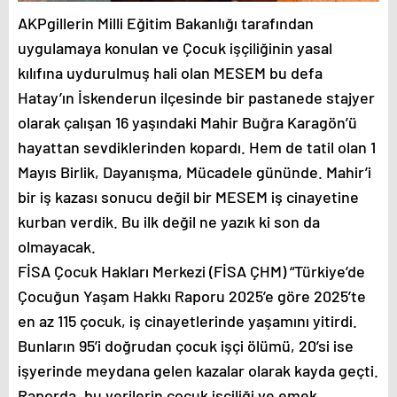
AKPgillerin Milli Eğitim Bakanlığı tarafından
uygulamaya konulan ve Çocuk işçiliğinin yasal
kılıfına uydurulmuş hali olan MESEM bu defa
Hatay’ın İskenderun ilçesinde bir pastanede stajyer
olarak çalışan 16 yaşındaki Mahir Buğra Karagön’ü
hayattan sevdiklerinden kopardı. Hem de tatil olan 1
Mayıs Birlik, Dayanışma, Mücadele gününde. Mahir’i
bir iş kazası sonucu değil bir MESEM iş cinayetine
kurban verdik. Bu ilk değil ne yazık ki son da
olmayacak.
FİSA Çocuk Hakları Merkezi (FİSA ÇHM) “Türkiye’de
Çocuğun Yaşam Hakkı Raporu 2025’e göre 2025’te
en az 115 çocuk, iş cinayetlerinde yaşamını yitirdi.
Bunların 95’i doğrudan çocuk işçi ölümü, 20’si ise
işyerinde meydana gelen kazalar olarak kayda geçti.
Raporda, bu verilerin çocuk işçiliği ve emek