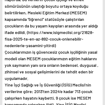
sömürüsünün ulaştığı boyutu ortaya koyduğu
belirtilirken, Mesleki Eğitim Merkezi (MESEM)
kapsamında “öğrenci” statüsüyle çalıştırılan
çocukların da bu yaşam kayıpları arasında yer aldığı
ifade edildi. (https://www.isigmeclisi.org/21628-
fisa-2025-te-en-az-892-cocuk-onlenebilir-
nedenlerle-yasamini-yitirdi)
Çocuklarımızın iş güvencesiz çocuk işçiliğinin yasal
modeli olan MESEM çocuklarımızın eğitim haklarını
yok saymanın yanı sıra onların bedensel, duygusal ,
zihinsel ve sosyal gelişimlerini de tehdit eden bir
uygulamadır.
Yine İşçi Sağlığı ve İş Güvenliği (İSİG) Meclisi’nin
verilerine göre; 2013’ten 2024’e kadar 713 çocuk
çalışırken hayatını kaybetti, 9 çocuk ise MESEM
kapsamında çalışırken öldü. Yine İSİG Meclisi