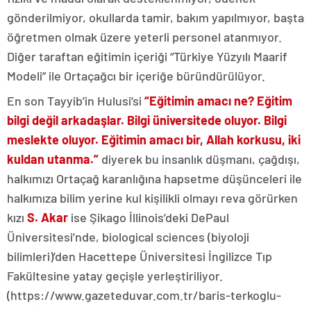
gönderilmiyor, okullarda tamir, bakım yapılmıyor, başta
öğretmen olmak üzere yeterli personel atanmıyor.
Diğer taraftan eğitimin içeriği “Türkiye Yüzyılı Maarif
Modeli” ile Ortaçağcı bir içeriğe büründürülüyor.
En son Tayyib’in Hulusi’si
“
Eğitimin amacı ne? Eğitim
bilgi değil arkadaşlar. Bilgi üniversitede oluyor. Bilgi
meslekte oluyor. Eğitimin amacı bir, Allah korkusu, iki
kuldan utanma.”
diyerek bu insanlık düşmanı, çağdışı,
halkımızı Ortaçağ karanlığına hapsetme düşünceleri ile
halkımıza bilim yerine kul kişilikli olmayı reva görürken
kızı
S. Akar
ise Şikago İllinois’deki DePaul
Üniversitesi’nde, biological sciences (biyoloji
bilimleri)’den Hacettepe Üniversitesi İngilizce Tıp
Fakültesine yatay geçişle yerleştiriliyor.
(https://www.gazeteduvar.com.tr/baris-terkoglu-