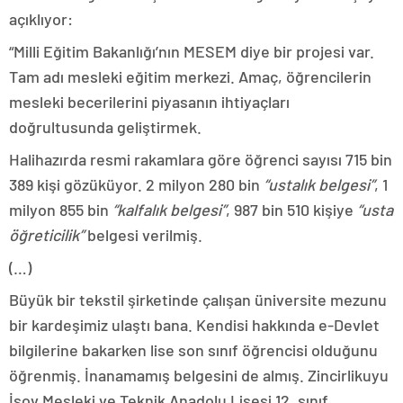
açıklıyor:
“Milli Eğitim Bakanlığı’nın MESEM diye bir projesi var.
Tam adı mesleki eğitim merkezi. Amaç, öğrencilerin
mesleki becerilerini piyasanın ihtiyaçları
doğrultusunda geliştirmek.
Halihazırda resmi rakamlara göre öğrenci sayısı 715 bin
389 kişi gözüküyor. 2 milyon 280 bin
“ustalık belgesi”
, 1
milyon 855 bin
“kalfalık belgesi”
, 987 bin 510 kişiye
“usta
öğreticilik”
belgesi verilmiş.
(…)
Büyük bir tekstil şirketinde çalışan üniversite mezunu
bir kardeşimiz ulaştı bana. Kendisi hakkında e-Devlet
bilgilerine bakarken lise son sınıf öğrencisi olduğunu
öğrenmiş. İnanamamış belgesini de almış. Zincirlikuyu
İsov Mesleki ve Teknik Anadolu Lisesi 12. sınıf