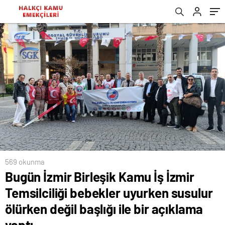
ölürken değil başlığı ile bir açıklama yaptı.
569 okunma
Bugün İzmir Birleşik Kamu İş İzmir
Temsilciliği bebekler uyurken susulur
ölürken değil başlığı ile bir açıklama
yaptı.