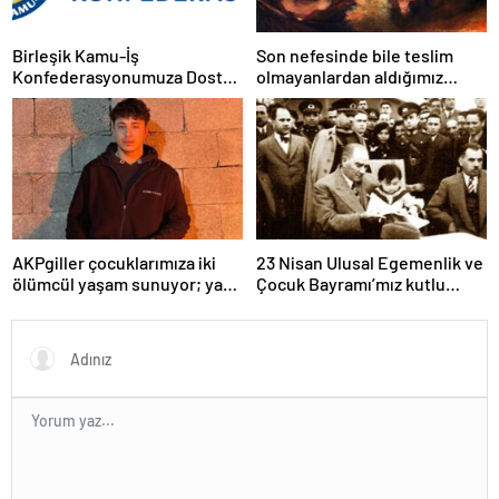
Birleşik Kamu-İş
Son nefesinde bile teslim
Konfederasyonumuza Dostça
olmayanlardan aldığımız
Uyarı ve Önerimizdir:
bayrağı “Tam Bağımsız
Türkiye” mücadelemizde
dalgalandırıyoruz.
AKPgiller çocuklarımıza iki
23 Nisan Ulusal Egemenlik ve
ölümcül yaşam sunuyor; ya
Çocuk Bayramı’mız kutlu
tarikat, cemaat evlerinde ya
olsun
da okullarından koparılarak
parababalarına ucuz iş gücü
sağlayan MESEM lerde
katlediliyorlar.