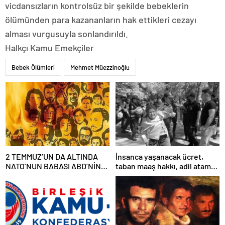
vicdansızların kontrolsüz bir şekilde bebeklerin
ölümünden para kazananların hak ettikleri cezayı
alması vurgusuyla sonlandırıldı.
Halkçı Kamu Emekçiler
Bebek Ölümleri
Mehmet Müezzinoğlu
2 TEMMUZ’UN DA ALTINDA
İnsanca yaşanacak ücret,
NATO’NUN BABASI ABD’NİN
taban maaş hakkı, adil atama
İMZASI VARDIR!
sistemi, laik, bilimsel,
demokratik, parasız bir eğitim
sistemi sağlanana dek
mücadelemizi sürdüreceğiz.