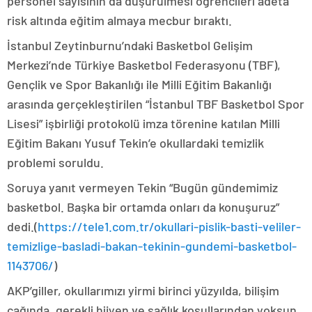
personel sayısının da düşürülmesi öğrencileri adeta
risk altında eğitim almaya mecbur bıraktı.
İstanbul Zeytinburnu’ndaki Basketbol Gelişim
Merkezi’nde Türkiye Basketbol Federasyonu (TBF),
Gençlik ve Spor Bakanlığı ile Milli Eğitim Bakanlığı
arasında gerçekleştirilen “İstanbul TBF Basketbol Spor
Lisesi” işbirliği protokolü imza törenine katılan Milli
Eğitim Bakanı Yusuf Tekin’e okullardaki temizlik
problemi soruldu.
Soruya yanıt vermeyen Tekin “Bugün gündemimiz
basketbol. Başka bir ortamda onları da konuşuruz”
dedi.(
https://tele1.com.tr/okullari-pislik-basti-veliler-
temizlige-basladi-bakan-tekinin-gundemi-basketbol-
1143706/
)
AKP’giller, okullarımızı yirmi birinci yüzyılda, bilişim
çağında, gerekli hijyen ve sağlık koşullarından yoksun