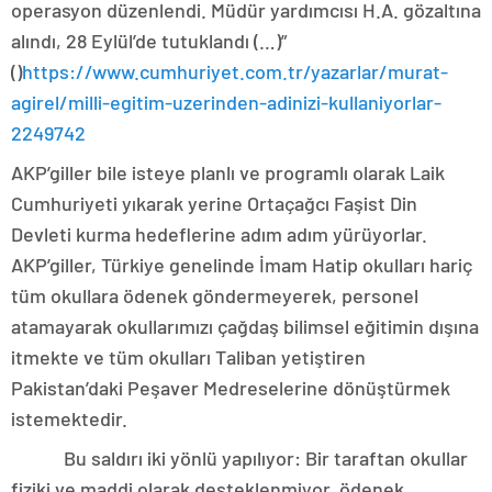
operasyon düzenlendi. Müdür yardımcısı H.A. gözaltına
alındı, 28 Eylül’de tutuklandı (…)”
()
https://www.cumhuriyet.com.tr/yazarlar/murat-
agirel/milli-egitim-uzerinden-adinizi-kullaniyorlar-
2249742
AKP’giller bile isteye planlı ve programlı olarak Laik
Cumhuriyeti yıkarak yerine Ortaçağcı Faşist Din
Devleti kurma hedeflerine adım adım yürüyorlar.
AKP’giller, Türkiye genelinde İmam Hatip okulları hariç
tüm okullara ödenek göndermeyerek, personel
atamayarak okullarımızı çağdaş bilimsel eğitimin dışına
itmekte ve tüm okulları Taliban yetiştiren
Pakistan’daki Peşaver Medreselerine dönüştürmek
istemektedir.
Bu saldırı iki yönlü yapılıyor: Bir taraftan okullar
fiziki ve maddi olarak desteklenmiyor, ödenek