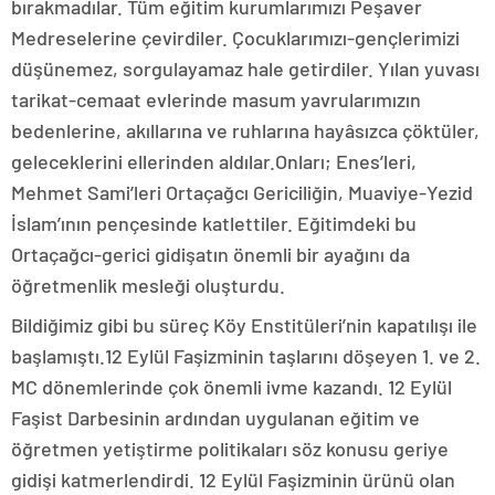
bırakmadılar. Tüm eğitim kurumlarımızı Peşaver
Medreselerine çevirdiler. Çocuklarımızı-gençlerimizi
düşünemez, sorgulayamaz hale getirdiler. Yılan yuvası
tarikat-cemaat evlerinde masum yavrularımızın
bedenlerine, akıllarına ve ruhlarına hayâsızca çöktüler,
geleceklerini ellerinden aldılar.Onları; Enes’leri,
Mehmet Sami’leri Ortaçağcı Gericiliğin, Muaviye-Yezid
İslam’ının pençesinde katlettiler. Eğitimdeki bu
Ortaçağcı-gerici gidişatın önemli bir ayağını da
öğretmenlik mesleği oluşturdu.
Bildiğimiz gibi bu süreç Köy Enstitüleri’nin kapatılışı ile
başlamıştı.12 Eylül Faşizminin taşlarını döşeyen 1. ve 2.
MC dönemlerinde çok önemli ivme kazandı. 12 Eylül
Faşist Darbesinin ardından uygulanan eğitim ve
öğretmen yetiştirme politikaları söz konusu geriye
gidişi katmerlendirdi. 12 Eylül Faşizminin ürünü olan