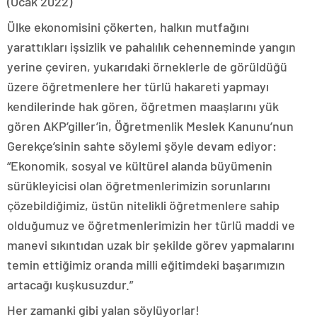
(Ocak 2022)
Ülke ekonomisini çökerten, halkın mutfağını
yarattıkları işsizlik ve pahalılık cehenneminde yangın
yerine çeviren, yukarıdaki örneklerle de görüldüğü
üzere öğretmenlere her türlü hakareti yapmayı
kendilerinde hak gören, öğretmen maaşlarını yük
gören AKP’giller’in, Öğretmenlik Meslek Kanunu’nun
Gerekçe’sinin sahte söylemi şöyle devam ediyor:
“Ekonomik, sosyal ve kültürel alanda büyümenin
sürükleyicisi olan öğretmenlerimizin sorunlarını
çözebildiğimiz, üstün nitelikli öğretmenlere sahip
olduğumuz ve öğretmenlerimizin her türlü maddi ve
manevi sıkıntıdan uzak bir şekilde görev yapmalarını
temin ettiğimiz oranda milli eğitimdeki başarımızın
artacağı kuşkusuzdur.”
Her zamanki gibi yalan söylüyorlar!