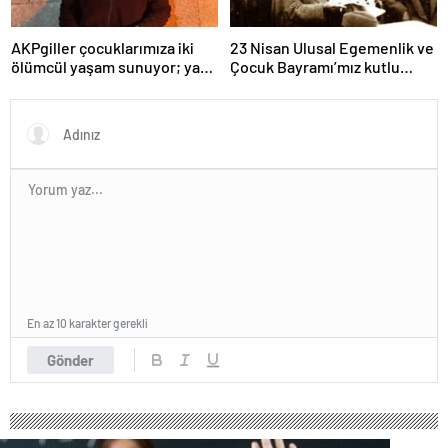
AKPgiller çocuklarımıza iki
23 Nisan Ulusal Egemenlik ve
ölümcül yaşam sunuyor; ya
Çocuk Bayramı’mız kutlu
tarikat, cemaat evlerinde ya
olsun
da okullarından koparılarak
parababalarına ucuz iş gücü
sağlayan MESEM lerde
katlediliyorlar.
En az 10 karakter gerekli
Gönder