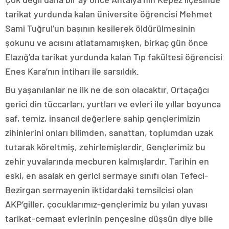
tarikat yurdunda kalan üniversite öğrencisi Mehmet
Sami Tuğrul’un başının kesilerek öldürülmesinin
şokunu ve acısını atlatamamışken, birkaç gün önce
Elazığ’da tarikat yurdunda kalan Tıp fakültesi öğrencisi
Enes Kara’nın intiharı ile sarsıldık.
Bu yaşanılanlar ne ilk ne de son olacaktır. Ortaçağcı
gerici din tüccarları, yurtları ve evleri ile yıllar boyunca
saf, temiz, insancıl değerlere sahip gençlerimizin
zihinlerini onları bilimden, sanattan, toplumdan uzak
tutarak köreltmiş, zehirlemişlerdir. Gençlerimiz bu
zehir yuvalarında mecburen kalmışlardır. Tarihin en
eski, en asalak en gerici sermaye sınıfı olan Tefeci-
Bezirgan sermayenin iktidardaki temsilcisi olan
AKP’giller, çocuklarımız-gençlerimiz bu yılan yuvası
tarikat-cemaat evlerinin pençesine düşsün diye bile