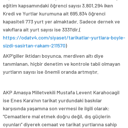
eğitim kapsamındaki öğrenci sayısı 3.801.294 iken
Kredi ve Yurtlar kurumuna ait 695.834 öğrenci
kapasiteli 773 yurt yer almaktadır. Sadece dernek ve
vakıflara ait yurt sayısı ise 3331’dir.(
https://odatv4.com/siyaset/tarikatlar-yurtlara-boyle-
sizdi-sasirtan-rakam-211570
)
AKP’giller iktidarı boyunca, merdiven altı diye
tanımlanan, hiçbir denetim ve kontrole tabii olmayan
yurtların sayısı ise önemli oranda artmıştır.
AKP Amasya Milletvekili Mustafa Levent Karahocagil
ise Enes Kara’nın tarikat yurdundaki baskılar
karşısında yaşamına son vermesi ile ilgili olarak:
“Cemaatlere mal etmek doğru değil, dış güçlerin
oyunları” diyerek cemaat ve tarikat yurtlarına sahip