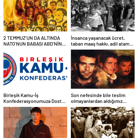
2 TEMMUZ’UN DA ALTINDA
İnsanca yaşanacak ücret,
NATO’NUN BABASI ABD’NİN
taban maaş hakkı, adil atama
İMZASI VARDIR!
sistemi, laik, bilimsel,
demokratik, parasız bir eğitim
sistemi sağlanana dek
mücadelemizi sürdüreceğiz.
Birleşik Kamu-İş
Son nefesinde bile teslim
Konfederasyonumuza Dostça
olmayanlardan aldığımız
Uyarı ve Önerimizdir:
bayrağı “Tam Bağımsız
Türkiye” mücadelemizde
dalgalandırıyoruz.