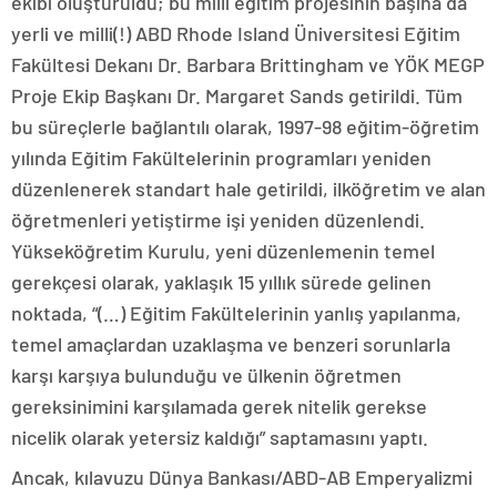
ekibi oluşturuldu; bu milli eğitim projesinin başına da
yerli ve milli(!) ABD Rhode Island Üniversitesi Eğitim
Fakültesi Dekanı Dr. Barbara Brittingham ve YÖK MEGP
Proje Ekip Başkanı Dr. Margaret Sands getirildi. Tüm
bu süreçlerle bağlantılı olarak, 1997-98 eğitim-öğretim
yılında Eğitim Fakültelerinin programları yeniden
düzenlenerek standart hale getirildi, ilköğretim ve alan
öğretmenleri yetiştirme işi yeniden düzenlendi.
Yükseköğretim Kurulu, yeni düzenlemenin temel
gerekçesi olarak, yaklaşık 15 yıllık sürede gelinen
noktada, “(…) Eğitim Fakültelerinin yanlış yapılanma,
temel amaçlardan uzaklaşma ve benzeri sorunlarla
karşı karşıya bulunduğu ve ülkenin öğretmen
gereksinimini karşılamada gerek nitelik gerekse
nicelik olarak yetersiz kaldığı” saptamasını yaptı.
Ancak, kılavuzu Dünya Bankası/ABD-AB Emperyalizmi