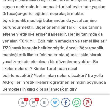
sıbyan mekteplerini, cemaat-tarikat evlerinde yapılan
Ortaçağcı-gerici eğitimi meşrulaştırmaktır,
öğretmenlik mesleği bakımından da yasal zemine
büründürmektir. Diğer önemli bir farklılık ise tanıma
eklenen “etik ilkelerine” ifadesidir. Her iki tanımda da
yer alan “Türk Milli Eğitiminin amaçları ve temel ilkeleri”
1739 sayılı kanunla belirlenmiştir. Ancak “öğretmenlik
mesleği etik ilkeleri”nin neler olduğuna ilişkin olarak
yasal zeminde ele alınan bir düzenleme yoktur. Bu
ilkeler nelerdir? Kimler tarafından nasıl
belirlenecektir? Yaptırımları neler olacaktır? Bu yolla
AKP’giller’in “etik ilkeleri” öğretmenlerimizin boynunda
Demokles’in kılıcı gibi sallanacak mıdır?
AKP’giller, daha önce 1739 sayılı kanuna 2004 yılında
0
0
0
0
ekleme yaparak getirmek istedikleri, ancak Anayasa