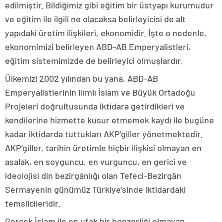
edilmiştir. Bildiğimiz gibi eğitim bir üstyapı kurumudur
ve eğitim ile ilgili ne olacaksa belirleyicisi de alt
yapıdaki üretim ilişkileri, ekonomidir. İşte o nedenle,
ekonomimizi belirleyen ABD-AB Emperyalistleri,
eğitim sistemimizde de belirleyici olmuşlardır.
Ülkemizi 2002 yılından bu yana, ABD-AB
Emperyalistlerinin Ilımlı İslam ve Büyük Ortadoğu
Projeleri doğrultusunda iktidara getirdikleri ve
kendilerine hizmette kusur etmemek kaydı ile bugüne
kadar iktidarda tuttukları AKP’giller yönetmektedir.
AKP’giller, tarihin üretimle hiçbir ilişkisi olmayan en
asalak, en soyguncu, en vurguncu, en gerici ve
ideolojisi din bezirgânlığı olan Tefeci-Bezirgân
Sermayenin günümüz Türkiye’sinde iktidardaki
temsilcileridir.
Gerçek İslam ile en ufak bir benzerliği olmayan