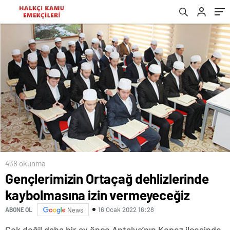
köleleri haline getiriyor.
438 okunma
Gençlerimizin Ortaçağ dehlizlerinde
kaybolmasına izin vermeyeceğiz
16 Ocak 2022 16:28
ABONE OL
News
Çok değil daha bir ay önce Antalya’nın Kepez ilçesinde