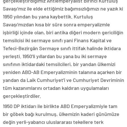
gerçekleştirdiğimiz Antiemperyalist Birinci Kurtuluş
Savaşı’mız ile elde ettiğimiz bağımsızlığımızı ne yazık ki
1950 yılından bu yana kaybettik. Kurtuluş
Savaşı’mızdan kısa bir süre sonra emperyalizmle
işbirliği içinde olan, biri antika diğeri modern gericiliğin
temsilcisi iki sermaye sınıfı yani Finans Kapital ve
Tefeci-Bezirgân Sermaye sınıfı ittifak halinde iktidara
yerleşti. 1950’li yıllardan bu yana bu iki sermaye
sınıfının iktidardaki temsilcileri, bir yandan ülkemizi
yeniden ABD-AB Emperyalizminin talanına açarken bir
yandan da Laik Cumhuriyet’i ve Cumhuriyet Devriminin
tüm kazanımlarını ortadan kaldıran uygulamaları
gerçekleştirdiler.
1950 DP iktidarı ile birlikte ABD Emperyalizmiyle tam
bir göbek bağı kurulmuş, ülkemizin kaderi günümüze
değin yerli-yabancı uluslararası tekellere terk