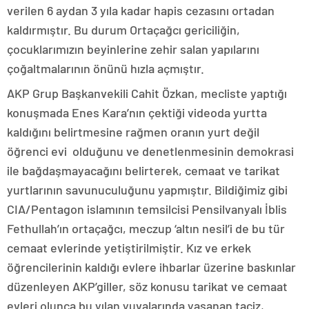
verilen 6 aydan 3 yıla kadar hapis cezasını ortadan
kaldırmıştır. Bu durum Ortaçağcı gericiliğin,
çocuklarımızın beyinlerine zehir salan yapılarını
çoğaltmalarının önünü hızla açmıştır.
AKP Grup Başkanvekili Cahit Özkan, mecliste yaptığı
konuşmada Enes Kara’nın çektiği videoda yurtta
kaldığını belirtmesine rağmen oranın yurt değil
öğrenci evi olduğunu ve denetlenmesinin demokrasi
ile bağdaşmayacağını belirterek, cemaat ve tarikat
yurtlarının savunuculuğunu yapmıştır. Bildiğimiz gibi
CIA/Pentagon islamının temsilcisi Pensilvanyalı İblis
Fethullah’ın ortaçağcı, meczup ‘altın nesil’i de bu tür
cemaat evlerinde yetiştirilmiştir. Kız ve erkek
öğrencilerinin kaldığı evlere ihbarlar üzerine baskınlar
düzenleyen AKP’giller, söz konusu tarikat ve cemaat
evleri olunca bu yılan yuvalarında yaşanan taciz,