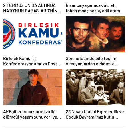
2 TEMMUZ’UN DA ALTINDA
İnsanca yaşanacak ücret,
NATO’NUN BABASI ABD’NİN
taban maaş hakkı, adil atama
İMZASI VARDIR!
sistemi, laik, bilimsel,
demokratik, parasız bir eğitim
sistemi sağlanana dek
mücadelemizi sürdüreceğiz.
Birleşik Kamu-İş
Son nefesinde bile teslim
Konfederasyonumuza Dostça
olmayanlardan aldığımız
Uyarı ve Önerimizdir:
bayrağı “Tam Bağımsız
Türkiye” mücadelemizde
dalgalandırıyoruz.
AKPgiller çocuklarımıza iki
23 Nisan Ulusal Egemenlik ve
ölümcül yaşam sunuyor; ya
Çocuk Bayramı’mız kutlu
tarikat, cemaat evlerinde ya
olsun
da okullarından koparılarak