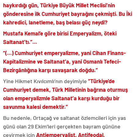
haykırdığı gün, Türkiye Büyük Millet Meclisi’nin
gönderesine ilk Cumhuriyet bayrağını çekmişti. Bu İki
kahredici, lanetleme, baş belası güç neydi?
Mustafa Kemal’e göre birisi Emperyalizm, öteki
Saltanat’tı.”…
“(…)
Cumhuriyet emperyalizme, yani Cihan Finans-
Kapitalizmine ve Saltanat’a, yani Osmanlı Tefeci-
Bezirgânlığına karşı savaşarak doğdu.”
Yine Hikmet Kıvılcımlı’nın deyimiyle
“Türkiye’de
Cumhuriyet demek, Türk Milletinin bağrına oturmuş
olan emperyalizmle Saltanat’a karşı kurduğu bir
savunma kalesi demektir.”
Bu nedenle, Ortaçağ ve saltanat özlemcileri için yas
günü olan 29 Ekim’leri gerçekten bayram gününe
çevirmek için
Antiemperyalist, Antifeodal,