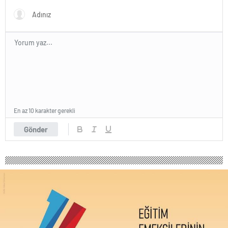
parababalarına ucuz iş gücü
sağlayan MESEM lerde
katlediliyorlar.
En az 10 karakter gerekli
Gönder