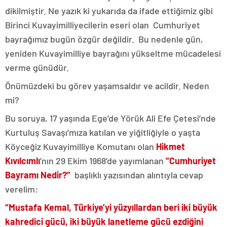
dikilmiştir. Ne yazık ki yukarıda da ifade ettiğimiz gibi
Birinci Kuvayimilliyecilerin eseri olan Cumhuriyet
bayrağımız bugün özgür değildir. Bu nedenle gün,
yeniden Kuvayimilliye bayrağını yükseltme mücadelesi
verme günüdür.
Önümüzdeki bu görev yaşamsaldır ve acildir. Neden
mi?
Bu soruya, 17 yaşında Ege’de Yörük Ali Efe Çetesi’nde
Kurtuluş Savaşı’mıza katılan ve yiğitliğiyle o yaşta
Köyceğiz Kuvayimilliye Komutanı olan
Hikmet
Kıvılcımlı
’nın 29 Ekim 1968’de yayımlanan
“Cumhuriyet
Bayramı Nedir?”
başlıklı yazısından alıntıyla cevap
verelim:
“Mustafa Kemal, Türkiye’yi yüzyıllardan beri iki büyük
kahredici gücü, iki büyük lanetleme gücü ezdiğini