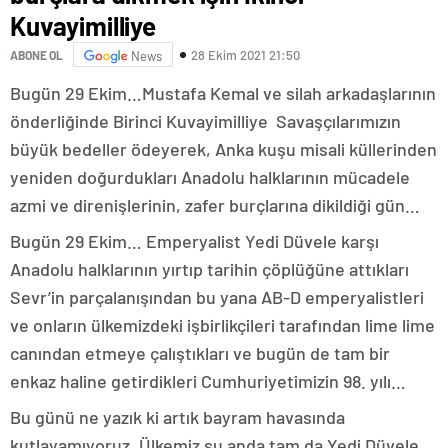
Kuvayimilliye
28 Ekim 2021 21:50
ABONE OL
News
Bugün 29 Ekim…Mustafa Kemal ve silah arkadaşlarının
önderliğinde Birinci Kuvayimilliye Savaşçılarımızın
büyük bedeller ödeyerek, Anka kuşu misali küllerinden
yeniden doğurdukları Anadolu halklarının mücadele
azmi ve direnişlerinin, zafer burçlarına dikildiği gün…
Bugün 29 Ekim… Emperyalist Yedi Düvele karşı
Anadolu halklarının yırtıp tarihin çöplüğüne attıkları
Sevr’in parçalanışından bu yana AB-D emperyalistleri
ve onların ülkemizdeki işbirlikçileri tarafından lime lime
canından etmeye çalıştıkları ve bugün de tam bir
enkaz haline getirdikleri Cumhuriyetimizin 98. yılı…
Bu günü ne yazık ki artık bayram havasında
kutlayamıyoruz. Ülkemiz şu anda tam da Yedi Düvele