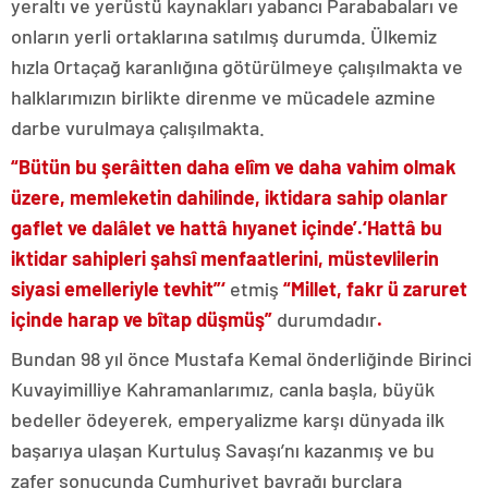
yeraltı ve yerüstü kaynakları yabancı Parababaları ve
onların yerli ortaklarına satılmış durumda. Ülkemiz
hızla Ortaçağ karanlığına götürülmeye çalışılmakta ve
halklarımızın birlikte direnme ve mücadele azmine
darbe vurulmaya çalışılmakta.
“Bütün bu şerâitten daha elîm ve daha vahim olmak
üzere, memleketin dahilinde, iktidara sahip olanlar
gaflet ve dalâlet ve hattâ hıyanet içinde’.‘Hattâ bu
iktidar sahipleri şahsî menfaatlerini, müstevlilerin
siyasi emelleriyle tevhit”‘
etmiş
“Millet, fakr ü zaruret
içinde harap ve bîtap düşmüş”
durumdadır
.
Bundan 98 yıl önce Mustafa Kemal önderliğinde Birinci
Kuvayimilliye Kahramanlarımız, canla başla, büyük
bedeller ödeyerek, emperyalizme karşı dünyada ilk
başarıya ulaşan Kurtuluş Savaşı’nı kazanmış ve bu
zafer sonucunda Cumhuriyet bayrağı burçlara