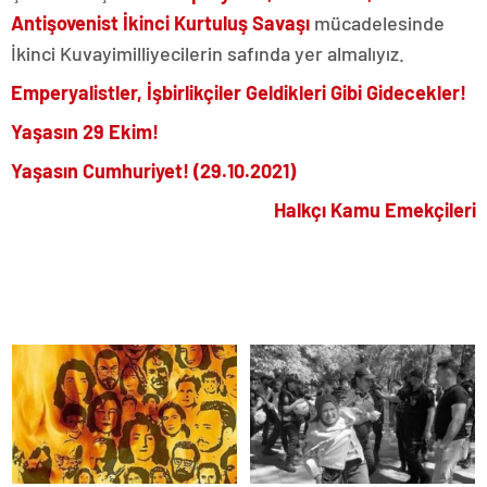
Antişovenist İkinci Kurtuluş Savaşı
mücadelesinde
İkinci Kuvayimilliyecilerin safında yer almalıyız.
Emperyalistler, İşbirlikçiler Geldikleri Gibi Gidecekler!
Yaşasın 29 Ekim!
Yaşasın Cumhuriyet! (29.10.2021)
Halkçı Kamu Emekçileri