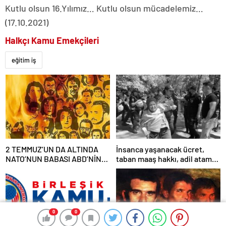
Kutlu olsun 16.Yılımız… Kutlu olsun mücadelemiz…
(17.10.2021)
Halkçı Kamu Emekçileri
eğitim iş
2 TEMMUZ’UN DA ALTINDA
İnsanca yaşanacak ücret,
NATO’NUN BABASI ABD’NİN
taban maaş hakkı, adil atama
İMZASI VARDIR!
sistemi, laik, bilimsel,
demokratik, parasız bir eğitim
sistemi sağlanana dek
mücadelemizi sürdüreceğiz.
0
0
0
0