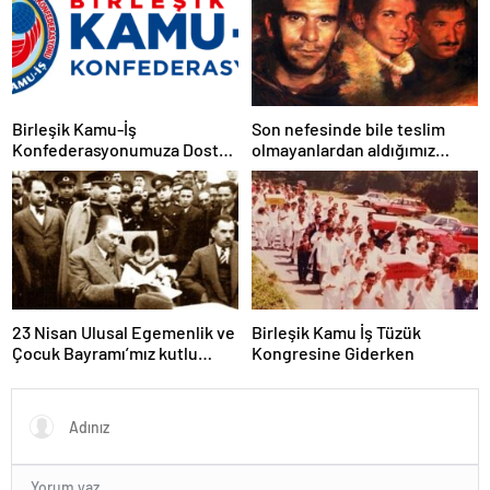
sistemi sağlanana dek
mücadelemizi sürdüreceğiz.
Birleşik Kamu-İş
Son nefesinde bile teslim
Konfederasyonumuza Dostça
olmayanlardan aldığımız
Uyarı ve Önerimizdir:
bayrağı “Tam Bağımsız
Türkiye” mücadelemizde
dalgalandırıyoruz.
23 Nisan Ulusal Egemenlik ve
Birleşik Kamu İş Tüzük
Çocuk Bayramı’mız kutlu
Kongresine Giderken
olsun