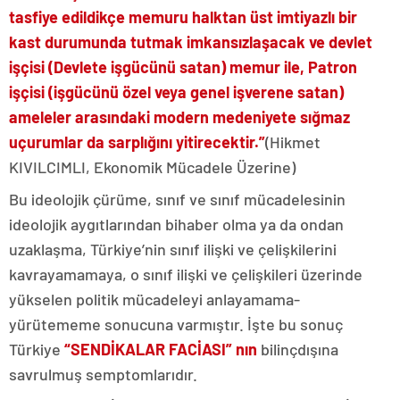
tasfiye edildikçe memuru halktan üst imtiyazlı bir
kast durumunda tutmak imkansızlaşacak ve devlet
işçisi (Devlete işgücünü satan) memur ile, Patron
işçisi (işgücünü özel veya genel işverene satan)
ameleler arasındaki modern medeniyete sığmaz
uçurumlar da sarplığını yitirecektir.”
(Hikmet
KIVILCIMLI, Ekonomik Mücadele Üzerine)
Bu ideolojik çürüme, sınıf ve sınıf mücadelesinin
ideolojik aygıtlarından bihaber olma ya da ondan
uzaklaşma, Türkiye’nin sınıf ilişki ve çelişkilerini
kavrayamamaya, o sınıf ilişki ve çelişkileri üzerinde
yükselen politik mücadeleyi anlayamama-
yürütememe sonucuna varmıştır. İşte bu sonuç
Türkiye
“SENDİKALAR FACİASI” nın
bilinçdışına
savrulmuş semptomlarıdır.