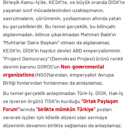
Birleşik Kamu-İş’de, KESK’te, ve büyük oranda DİSK’te
yaşanan sınıf mücadelesinden uzaklaşmanın,
savrulmaların, çürümenin, yozlaşmanın altında yatan
bu gerçekliklerdir. Bu temel gerçeklik, bu bilinçaltı
algılanmadan, bilince çıkarılmadan Mehmet Balık’ın
“Muhtarlar Daire Başkanı” olması da algılanamaz,
KESK’in, DİSK’in haydut devlet ABD emperyalizminin
“Project Democracy” (Demokrasi Projesi) ürünü renkli
devrim baronu SOROS’un
Non
–
governmental
organizations
(NGO)’larından, emperyalist Avrupa
Birliği fonlarından fonlanması da anlaşılamaz.
Bu temel gerçeklik anlaşılmadan Türk-İş, DİSK, Hak-İş
ve işveren örgütü TİSK’in kurduğu
“Ortak Paylaşım
Forum”
larında
“birlikte mümkün Türkiye”
pozları
vererek işçiler için kölelik düzeni olan sermaye
düzeninin devamını birlikte sağlaması da anlaşılamaz.