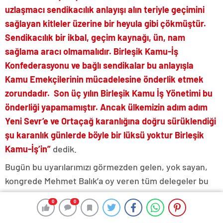
uzlaşmacı sendikacılık anlayışı
alın teriyle geçimini
sağlayan kitleler
üzerine
bir
heyula gibi çökmüştür.
Sendikacılık bir ikbal, geçim kaynağı, ün, nam
sağlama aracı olmamalıdır. Birleşik Kamu-İş
Konfederasyonu ve bağlı sendikalar bu anlayışla
Kamu Emekçi
lerinin mücadelesine önderlik etmek
zorundadır. Son üç yılın Birleşik Kamu İş Yönetimi bu
önderliği yapamamıştır. Ancak ülkemizin adım adım
Yeni Sevr’e ve Ortaçağ karanlığına doğru sürüklendiği
şu karanlık günlerde böyle bir lüksü yoktur Birleşik
Kamu-İş’in
”
dedik.
Bugün bu uyarılarımızı görmezden gelen, yok sayan,
kongrede Mehmet Balık’a oy veren tüm delegeler bu
sorumluluktan sıyrılmaya, kaçmaya çalışıyorlar.
0
0
0
0
“Mehmet Balık” olayı bir sonuçtur. Nedenler ise bellidir.