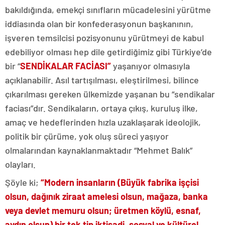
bakıldığında, emekçi sınıfların mücadelesini yürütme
iddiasında olan bir konfederasyonun başkanının,
işveren temsilcisi pozisyonunu yürütmeyi de kabul
edebiliyor olması hep dile getirdiğimiz gibi Türkiye’de
bir “
SENDİKALAR FACİASI”
yaşanıyor olmasıyla
açıklanabilir. Asıl tartışılması, eleştirilmesi, bilince
çıkarılması gereken ülkemizde yaşanan bu “sendikalar
faciası”dır. Sendikaların, ortaya çıkış, kuruluş ilke,
amaç ve hedeflerinden hızla uzaklaşarak ideolojik,
politik bir çürüme, yok oluş süreci yaşıyor
olmalarından kaynaklanmaktadır “Mehmet Balık”
olayları.
Şöyle ki;
“Modern insanların (Büyük fabrika işçisi
olsun, dağınık ziraat amelesi olsun, mağaza, banka
veya devlet memuru olsun; üretmen köylü, esnaf,
aydın olsun) bir tek tip iktisadi, sosyal ve kültürel