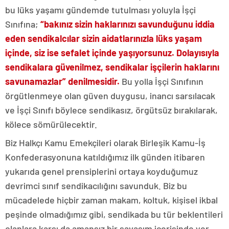
bu lüks yaşamı gündemde tutulması yoluyla İşçi
Sınıfına;
“bakınız sizin haklarınızı savunduğunu iddia
eden sendikalcılar sizin aidatlarınızla lüks yaşam
içinde, siz ise sefalet içinde yaşıyorsunuz. Dolayısıyla
sendikalara güvenilmez, sendikalar işçilerin haklarını
savunamazlar” denilmesidir.
Bu yolla İşçi Sınıfının
örgütlenmeye olan güven duygusu, inancı sarsılacak
ve İşçi Sınıfı böylece sendikasız, örgütsüz bırakılarak,
kölece sömürülecektir.
Biz Halkçı Kamu Emekçileri olarak Birleşik Kamu-İş
Konfederasyonuna katıldığımız ilk günden itibaren
yukarıda genel prensiplerini ortaya koyduğumuz
devrimci sınıf sendikacılığını savunduk. Biz bu
mücadelede hiçbir zaman makam, koltuk, kişisel ikbal
peşinde olmadığımız gibi, sendikada bu tür beklentileri
olanlara karşı da amansız bir savaşım içerisinde yer