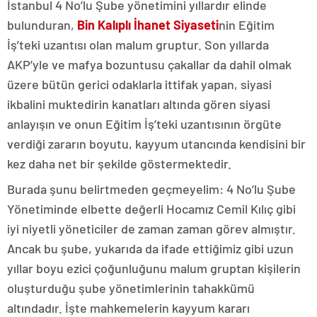
İstanbul 4 No’lu Şube yönetimini yıllardır elinde
bulunduran,
Bin Kalıplı İhanet
Siyaseti
nin Eğitim
İş’teki uzantısı olan malum gruptur. Son yıllarda
AKP’yle ve mafya bozuntusu çakallar da dahil olmak
üzere bütün gerici odaklarla ittifak yapan, siyasi
ikbalini muktedirin kanatları altında gören siyasi
anlayışın ve onun Eğitim İş’teki uzantısının örgüte
verdiği zararın boyutu, kayyum utancında kendisini bir
kez daha net bir şekilde göstermektedir.
Burada şunu belirtmeden geçmeyelim: 4 No’lu Şube
Yönetiminde elbette değerli Hocamız Cemil Kılıç gibi
iyi niyetli yöneticiler de zaman zaman görev almıştır.
Ancak bu şube, yukarıda da ifade ettiğimiz gibi uzun
yıllar boyu ezici çoğunluğunu malum gruptan kişilerin
oluşturduğu şube yönetimlerinin tahakkümü
altındadır. İşte mahkemelerin kayyum kararı