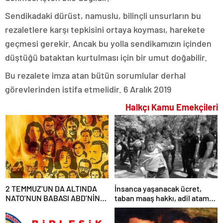
Sendikadaki dürüst, namuslu, bilinçli unsurların bu
rezaletlere karşı tepkisini ortaya koyması, harekete
geçmesi gerekir. Ancak bu yolla sendikamızın içinden
düştüğü bataktan kurtulması için bir umut doğabilir.
Bu rezalete imza atan bütün sorumlular derhal
görevlerinden istifa etmelidir. 6 Aralık 2019
Halkçı Kamu Emekçileri
2 TEMMUZ’UN DA ALTINDA
İnsanca yaşanacak ücret,
NATO’NUN BABASI ABD’NİN
taban maaş hakkı, adil atama
İMZASI VARDIR!
sistemi, laik, bilimsel,
demokratik, parasız bir eğitim