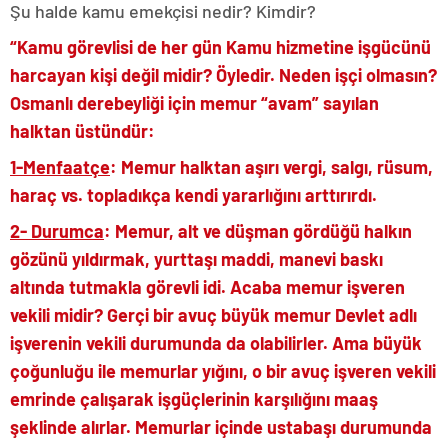
Şu halde kamu emekçisi nedir? Kimdir?
“Kamu görevlisi de her gün Kamu hizmetine işgücünü
harcayan kişi değil midir? Öyledir. Neden işçi olmasın?
Osmanlı derebeyliği için memur “avam” sayılan
halktan üstündür:
1-Menfaatçe
: Memur halktan aşırı vergi, salgı, rüsum,
haraç vs. topladıkça kendi yararlığını arttırırdı.
2- Durumca
: Memur, alt ve düşman gördüğü halkın
gözünü yıldırmak, yurttaşı maddi, manevi baskı
altında tutmakla görevli idi. Acaba memur işveren
vekili midir? Gerçi bir avuç büyük memur Devlet adlı
işverenin vekili durumunda da olabilirler. Ama büyük
çoğunluğu ile memurlar yığını, o bir avuç işveren vekili
emrinde çalışarak işgüçlerinin karşılığını maaş
şeklinde alırlar. Memurlar içinde ustabaşı durumunda