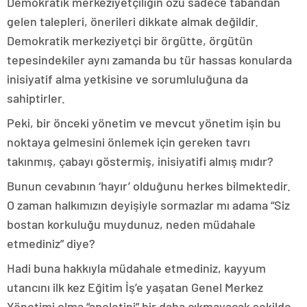
Demokratik merkeziyetçiliğin özü sadece tabandan
gelen talepleri, önerileri dikkate almak değildir.
Demokratik merkeziyetçi bir örgütte, örgütün
tepesindekiler aynı zamanda bu tür hassas konularda
inisiyatif alma yetkisine ve sorumluluğuna da
sahiptirler.
Peki, bir önceki yönetim ve mevcut yönetim işin bu
noktaya gelmesini önlemek için gereken tavrı
takınmış, çabayı göstermiş, inisiyatifi almış mıdır?
Bunun cevabının ‘hayır’ olduğunu herkes bilmektedir.
O zaman halkımızın deyişiyle sormazlar mı adama “Siz
bostan korkuluğu muydunuz, neden müdahale
etmediniz” diye?
Hadi buna hakkıyla müdahale etmediniz, kayyum
utancını ilk kez Eğitim İş’e yaşatan Genel Merkez
Yönetimi olma “apoletini” bir daha çıkmayacak şekilde