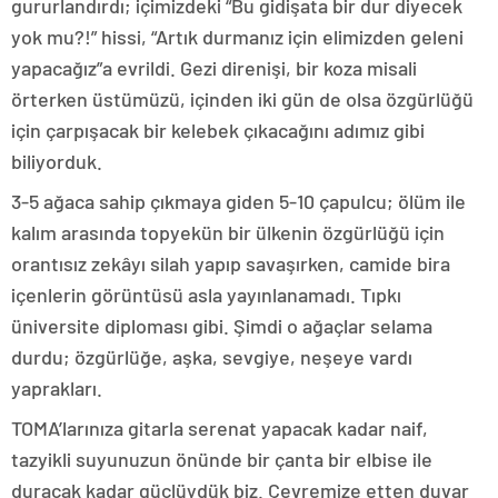
gururlandırdı; içimizdeki “Bu gidişata bir dur diyecek
yok mu?!” hissi, “Artık durmanız için elimizden geleni
yapacağız”a evrildi. Gezi direnişi, bir koza misali
örterken üstümüzü, içinden iki gün de olsa özgürlüğü
için çarpışacak bir kelebek çıkacağını adımız gibi
biliyorduk.
3-5 ağaca sahip çıkmaya giden 5-10 çapulcu; ölüm ile
kalım arasında topyekün bir ülkenin özgürlüğü için
orantısız zekâyı silah yapıp savaşırken, camide bira
içenlerin görüntüsü asla yayınlanamadı. Tıpkı
üniversite diploması gibi. Şimdi o ağaçlar selama
durdu; özgürlüğe, aşka, sevgiye, neşeye vardı
yaprakları.
TOMA’larınıza gitarla serenat yapacak kadar naif,
tazyikli suyunuzun önünde bir çanta bir elbise ile
duracak kadar güçlüydük biz. Çevremize etten duvar