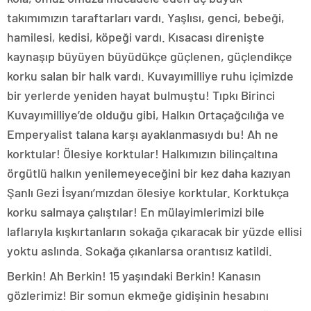
takımımızın taraftarları vardı. Yaşlısı, genci, bebeği,
hamilesi, kedisi, köpeği vardı. Kısacası direnişte
kaynaşıp büyüyen büyüdükçe güçlenen, güçlendikçe
korku salan bir halk vardı. Kuvayımilliye ruhu içimizde
bir yerlerde yeniden hayat bulmuştu! Tıpkı Birinci
Kuvayımilliye’de olduğu gibi, Halkın Ortaçağcılığa ve
Emperyalist talana karşı ayaklanmasıydı bu! Ah ne
korktular! Ölesiye korktular! Halkımızın bilinçaltına
örgütlü halkın yenilemeyeceğini bir kez daha kazıyan
Şanlı Gezi İsyanı’mızdan ölesiye korktular. Korktukça
korku salmaya çalıştılar! En mülayimlerimizi bile
laflarıyla kışkırtanların sokağa çıkaracak bir yüzde ellisi
yoktu aslında. Sokağa çıkanlarsa orantısız katildi.
Berkin! Ah Berkin! 15 yaşındaki Berkin! Kanasın
gözlerimiz! Bir somun ekmeğe gidişinin hesabını