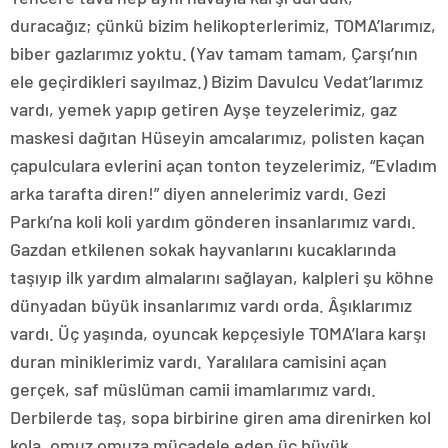
duracağız; çünkü bizim helikopterlerimiz, TOMA’larımız,
biber gazlarımız yoktu. (Yav tamam tamam, Çarşı’nın
ele geçirdikleri sayılmaz.) Bizim Davulcu Vedat’larımız
vardı, yemek yapıp getiren Ayşe teyzelerimiz, gaz
maskesi dağıtan Hüseyin amcalarımız, polisten kaçan
çapulculara evlerini açan tonton teyzelerimiz, “Evladım
arka tarafta diren!” diyen annelerimiz vardı. Gezi
Parkı’na koli koli yardım gönderen insanlarımız vardı.
Gazdan etkilenen sokak hayvanlarını kucaklarında
taşıyıp ilk yardım almalarını sağlayan, kalpleri şu köhne
dünyadan büyük insanlarımız vardı orda. Âşıklarımız
vardı. Üç yaşında, oyuncak kepçesiyle TOMA’lara karşı
duran miniklerimiz vardı. Yaralılara camisini açan
gerçek, saf müslüman camii imamlarımız vardı.
Derbilerde taş, sopa birbirine giren ama direnirken kol
kola, omuz omuza mücadele eden üç büyük