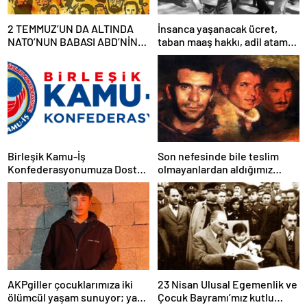
2 TEMMUZ’UN DA ALTINDA
İnsanca yaşanacak ücret,
NATO’NUN BABASI ABD’NİN
taban maaş hakkı, adil atama
İMZASI VARDIR!
sistemi, laik, bilimsel,
demokratik, parasız bir eğitim
sistemi sağlanana dek
mücadelemizi sürdüreceğiz.
Birleşik Kamu-İş
Son nefesinde bile teslim
Konfederasyonumuza Dostça
olmayanlardan aldığımız
Uyarı ve Önerimizdir:
bayrağı “Tam Bağımsız
Türkiye” mücadelemizde
dalgalandırıyoruz.
AKPgiller çocuklarımıza iki
23 Nisan Ulusal Egemenlik ve
ölümcül yaşam sunuyor; ya
Çocuk Bayramı’mız kutlu