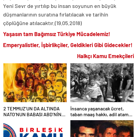
Yeni Sevr de yırtılıp bu insan soyunun en büyük
düşmanlarının suratına fırlatılacak ve tarihin
çöplüğüne atılacaktır.(19.05.2018)
Yaşasın tam Bağımsız Türkiye Mücadelemiz!
Emperyalistler, İşbirlikçiler, Geldikleri Gibi Gidecekler!
Halkçı Kamu Emekçileri
2 TEMMUZ’UN DA ALTINDA
İnsanca yaşanacak ücret,
NATO’NUN BABASI ABD’NİN
taban maaş hakkı, adil atama
İMZASI VARDIR!
sistemi, laik, bilimsel,
demokratik, parasız bir eğitim
sistemi sağlanana dek