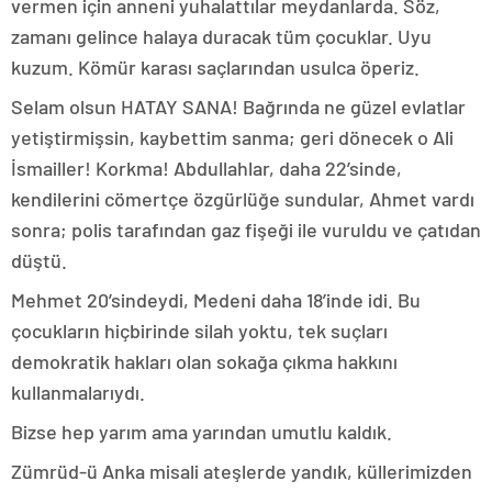
vermen için anneni yuhalattılar meydanlarda. Söz,
zamanı gelince halaya duracak tüm çocuklar. Uyu
kuzum. Kömür karası saçlarından usulca öperiz.
Selam olsun HATAY SANA! Bağrında ne güzel evlatlar
yetiştirmişsin, kaybettim sanma; geri dönecek o Ali
İsmailler! Korkma! Abdullahlar, daha 22’sinde,
kendilerini cömertçe özgürlüğe sundular, Ahmet vardı
sonra; polis tarafından gaz fişeği ile vuruldu ve çatıdan
düştü.
Mehmet 20’sindeydi, Medeni daha 18’inde idi. Bu
çocukların hiçbirinde silah yoktu, tek suçları
demokratik hakları olan sokağa çıkma hakkını
kullanmalarıydı.
Bizse hep yarım ama yarından umutlu kaldık.
Zümrüd-ü Anka misali ateşlerde yandık, küllerimizden