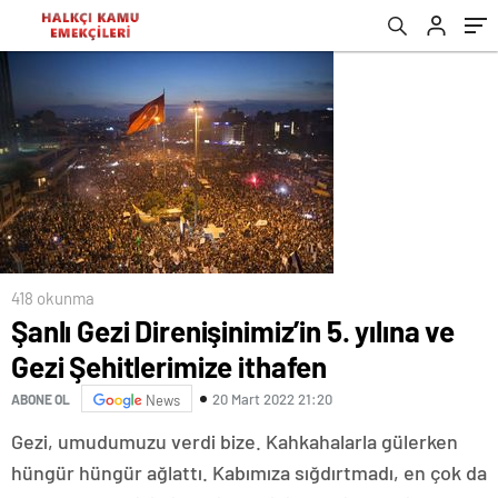
meşalesi 19 Mayıs!
418 okunma
Şanlı Gezi Direnişinimiz’in 5. yılına ve
Gezi Şehitlerimize ithafen
20 Mart 2022 21:20
ABONE OL
News
Gezi, umudumuzu verdi bize. Kahkahalarla gülerken
hüngür hüngür ağlattı. Kabımıza sığdırtmadı, en çok da