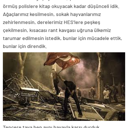
örmüş polislere kitap okuyacak kadar düşünceli idik.
Ağaçlarımız kesilmesin, sokak hayvanlarımız
zehirlenmesin, derelerimiz HES’lere peşkeş
çekilmesin, kısacası rant kavgası uğruna ülkemiz
tarumar edilmesin istedik, bunlar için mücadele ettik,
bunlar için direndik.
Tencere tava hep aynı havayla karşı durduk,