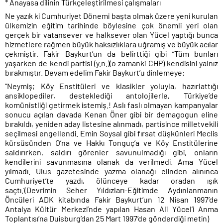
* Anayasa dilinin Türkçeleştirilmesi çalışmaları
Ne yazık ki Cumhuriyet Dönemi başta olmak üzere yeni kurulan
ülkemizin eğitim tarihinde böylesine çok önemli yeri olan
gerçek bir vatansever ve halksever olan Yücel yaptığı bunca
hizmetlere rağmen büyük haksızlıklara uğramış ve büyük acılar
çekmiştir. Fakir Baykurt’un da belirttiği gibi “Tüm bunları
yaşarken de kendi partisi (y.n.)(o zamanki CHP) kendisini yalnız
bırakmıştır. Devam edelim Fakir Baykurt’u dinlemeye:
“Neymiş; Köy Enstitüleri ve klasikler yoluyla, hazırlattığı
ansiklopediler, desteklediği antolojilerle, Türkiye’de
komünistliği getirmek istemiş.! Aslı faslı olmayan kampanyalar
sonucu açılan davada Kenan Öner gibi bir demagogun eline
bırakıldı, yeniden aday listesine alınmadı, partisince milletvekili
seçilmesi engellendi. Emin Soysal gibi fırsat düşkünleri Meclis
kürsüsünden O’na ve Hakkı Tonguç’a ve Köy Enstitülerine
saldırırken, saldırı görenler savunulmadığı gibi, onların
kendilerini savunmasına olanak da verilmedi. Ama Yücel
yılmadı. Ulus gazetesinde yazma olanağı elinden alınınca
Cumhuriyet’te yazdı, ölünceye kadar oradan ışık
saçtı.’(Devrimin Seher Yıldızları-Eğitimde Aydınlanmanın
Öncüleri ADK kitabında Fakir Baykurt’un 12 Nisan 1997’de
Antalya Kültür Merkezi’nde yapılan Hasan Ali Yücel’i Anma
Toplantısı’na Duisburg’dan 25 Mart 1997’de gönderdiği metin)