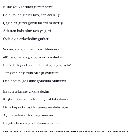
Bilmezdi ki oturduğumuz semti
Geldi mi de gidici-hep, hep acele işi!
Çağın en güzel gözlü maarif müfettişi
Atlastan bakardım nereye gitti
Öyle öyle ezberledim gurbeti
Sevinçten uçardım hasta oldum mu
40’ı geçerse ateş, çağırırlar İstanbul’a
Bir helalleşmek ister elbet, diğmi, oğluyla!
Tifoyken başardım bu aşk oyununu
Ohh dedim, göğsüne gömdüm burnumu
En son teftişine çıkana değin
Koştururken ardından o uçmaktaki devin
Daha başka tür aşklar, geniş sevdalar için
Açıldı nefesim, fikrim, canevim
Hayatta ben en çok babamı sevdim…
Ünlü şair Can Yücel’in yukarıdaki dizelerinde sevgi ve özlemle