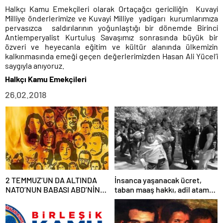
Halkçı Kamu Emekçileri olarak Ortaçağcı gericiliğin
Kuvayi
Milliye önderlerimize ve Kuvayi Milliye
yadigarı
kurumlarımıza
pervasızca
saldırılarının yoğunlaştığı bir dönemde Birinci
Antiemperyalist Kurtuluş Savaşımız sonrasında büyük bir
özveri ve heyecanla eğitim ve kültür alanında ülkemizin
kalkınmasında emeği geçen değerlerimizden Hasan Ali Yücel’i
saygıyla anıyoruz.
Halkçı Kamu Emekçileri
26.02.2018
2 TEMMUZ’UN DA ALTINDA
İnsanca yaşanacak ücret,
NATO’NUN BABASI ABD’NİN
taban maaş hakkı, adil atama
İMZASI VARDIR!
sistemi, laik, bilimsel,
demokratik, parasız bir eğitim
sistemi sağlanana dek