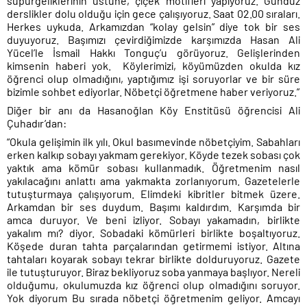
süpürgeliklerinin üstüne, çiçek motifleri yapıyoruz. Gündüz
derslikler dolu olduğu için gece çalışıyoruz. Saat 02.00 sıraları.
Herkes uykuda. Arkamızdan “kolay gelsin” diye tok bir ses
duyuyoruz. Başımızı çevirdiğimizde karşımızda Hasan Ali
Yücel’le İsmail Hakkı Tonguç’u görüyoruz. Gelişlerinden
kimsenin haberi yok.
Köylerimizi, köyümüzden okulda kız
öğrenci olup olmadığını, yaptığımız işi soruyorlar ve bir süre
bizimle sohbet ediyorlar. Nöbetçi öğretmene haber veriyoruz.”
Diğer bir anı da Hasanoğlan Köy Enstitüsü öğrencisi Ali
Çuhadır’dan:
“Okula gelişimin ilk yılı. Okul basımevinde nöbetçiyim. Sabahları
erken kalkıp sobayı yakmam gerekiyor. Köyde tezek sobası çok
yaktık ama kömür sobası kullanmadık. Öğretmenim nasıl
yakılacağını anlattı ama yakmakta zorlanıyorum. Gazetelerle
tutuşturmaya çalışıyorum. Elimdeki kibritler bitmek üzere.
Arkamdan bir ses duydum. Başımı kaldırdım. Karşımda bir
amca duruyor. Ve beni izliyor. Sobayı yakamadın, birlikte
yakalım mı? diyor. Sobadaki kömürleri birlikte boşaltıyoruz.
Köşede duran tahta parçalarından getirmemi istiyor. Altına
tahtaları koyarak sobayı tekrar birlikte dolduruyoruz. Gazete
ile tutuşturuyor. Biraz bekliyoruz soba yanmaya başlıyor. Nereli
olduğumu, okulumuzda kız öğrenci olup olmadığını soruyor.
Yok diyorum Bu sırada nöbetçi öğretmenim geliyor. Amcayı