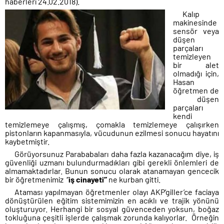
haberleri 24.02.2018).
Kalıp
makinesinde
sensör veya
düşen
parçaları
temizleyen
bir alet
olmadığı için,
Hasan
öğretmen de
düşen
parçaları
kendi
temizlemeye çalışmış, çomakla temizlemeye çalışırken
pistonların kapanmasıyla, vücudunun ezilmesi sonucu hayatını
kaybetmiştir.
Görüyorsunuz Parababaları daha fazla kazanacağım diye, iş
güvenliği uzmanı bulundurmadıkları gibi gerekli önlemleri de
almamaktadırlar. Bunun sonucu olarak atanamayan gencecik
bir öğretmenimiz ‘’
iş cinayeti’’
ne kurban gitti.
Ataması yapılmayan öğretmenler olayı AKP’giller’ce faciaya
dönüştürülen eğitim sistemimizin en acıklı ve trajik yönünü
oluşturuyor. Herhangi bir sosyal güvenceden yoksun, boğaz
tokluğuna çeşitli işlerde çalışmak zorunda kalıyorlar. Örneğin