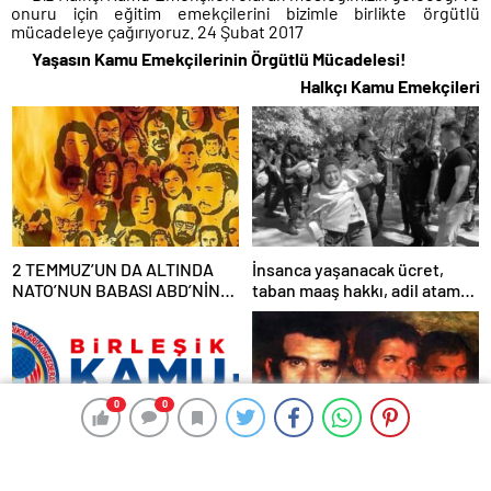
onuru için eğitim emekçilerini bizimle birlikte örgütlü
mücadeleye çağırıyoruz. 24 Şubat 2017
Yaşasın Kamu Emekçilerinin Örgütlü Mücadelesi!
Halkçı Kamu Emekçileri
2 TEMMUZ’UN DA ALTINDA
İnsanca yaşanacak ücret,
NATO’NUN BABASI ABD’NİN
taban maaş hakkı, adil atama
İMZASI VARDIR!
sistemi, laik, bilimsel,
demokratik, parasız bir eğitim
sistemi sağlanana dek
mücadelemizi sürdüreceğiz.
0
0
0
0
Birleşik Kamu-İş
Son nefesinde bile teslim