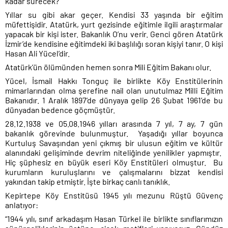
kadar sürecek?
Yıllar su gibi akar geçer. Kendisi 33 yaşında bir eğitim
müfettişidir. Atatürk, yurt gezisinde eğitimle ilgili araştırmalar
yapacak bir kişi ister. Bakanlık O’nu verir. Genci gören Atatürk
İzmir’de kendisine eğitimdeki iki başlılığı soran kişiyi tanır. O kişi
Hasan Ali Yücel’dir.
Atatürk’ün ölümünden hemen sonra Mili Eğitim Bakanı olur.
Yücel, İsmail Hakkı Tonguç ile birlikte Köy Enstitülerinin
mimarlarından olma şerefine nail olan unutulmaz Milli Eğitim
Bakanıdır. 1 Aralık 1897’de dünyaya gelip 26 Şubat 1961’de bu
dünyadan bedence göçmüştür.
28.12.1938 ve 05.08.1946 yılları arasında 7 yıl, 7 ay, 7 gün
bakanlık görevinde bulunmuştur.
Yaşadığı yıllar boyunca
Kurtuluş Savaşından yeni çıkmış bir ulusun eğitim ve kültür
alanındaki gelişiminde devrim niteliğinde yenilikler yapmıştır.
Hiç şüphesiz en büyük eseri Köy Enstitüleri olmuştur.
Bu
kurumların kuruluşlarını ve çalışmalarını bizzat kendisi
yakından takip etmiştir. İşte birkaç canlı tanıklık.
Kepirtepe Köy Enstitüsü 1945 yılı mezunu Rüştü Güvenç
anlatıyor:
“1944 yılı, sınıf arkadaşım Hasan Türkel ile birlikte sınıflarımızın