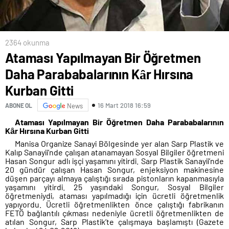
2364 okunma
Ataması Yapılmayan Bir Öğretmen
Daha Parababalarının Kȃr Hırsına
Kurban Gitti
16 Mart 2018 16:59
ABONE OL
News
Ataması Yapılmayan Bir Öğretmen Daha Parababalarının
Kȃr Hırsına Kurban Gitti
Manisa Organize Sanayi Bölgesinde yer alan Sarp Plastik ve
Kalıp Sanayii’nde çalışan atanamayan Sosyal Bilgiler öğretmeni
Hasan Songur adlı işçi yaşamını yitirdi. Sarp Plastik Sanayii’nde
20 gündür çalışan Hasan Songur, enjeksiyon makinesine
düşen parçayı almaya çalıştığı sırada pistonların kapanmasıyla
yaşamını yitirdi. 25 yaşındaki Songur, Sosyal Bilgiler
öğretmeniydi, ataması yapılmadığı için ücretli öğretmenlik
yapıyordu. Ücretli öğretmenlikten önce çalıştığı fabrikanın
FETÖ bağlantılı çıkması nedeniyle ücretli öğretmenlikten de
atılan Songur, Sarp Plastik’te çalışmaya başlamıştı (Gazete