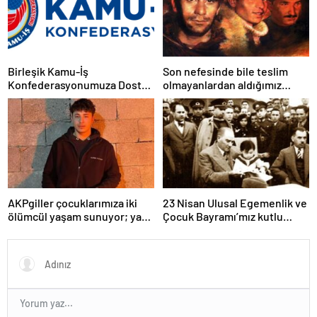
mücadelemizi sürdüreceğiz.
Birleşik Kamu-İş
Son nefesinde bile teslim
Konfederasyonumuza Dostça
olmayanlardan aldığımız
Uyarı ve Önerimizdir:
bayrağı “Tam Bağımsız
Türkiye” mücadelemizde
dalgalandırıyoruz.
AKPgiller çocuklarımıza iki
23 Nisan Ulusal Egemenlik ve
ölümcül yaşam sunuyor; ya
Çocuk Bayramı’mız kutlu
tarikat, cemaat evlerinde ya
olsun
da okullarından koparılarak
parababalarına ucuz iş gücü
sağlayan MESEM lerde
katlediliyorlar.