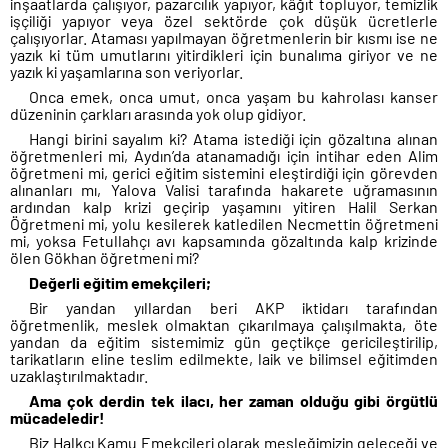
inşaatlarda çalışıyor, pazarcılık yapıyor, kâğıt topluyor, temizlik
işçiliği yapıyor veya özel sektörde çok düşük ücretlerle
çalışıyorlar. Ataması yapılmayan öğretmenlerin bir kısmı ise ne
yazık ki tüm umutlarını yitirdikleri için bunalıma giriyor ve ne
yazık ki yaşamlarına son veriyorlar.
Onca emek, onca umut, onca yaşam bu kahrolası kanser
düzeninin çarkları arasında yok olup gidiyor.
Hangi birini sayalım ki? Atama istediği için gözaltına alınan
öğretmenleri mi, Aydın’da atanamadığı için intihar eden Alim
öğretmeni mi, gerici eğitim sistemini eleştirdiği için görevden
alınanları mı, Yalova Valisi tarafında hakarete uğramasının
ardından kalp krizi geçirip yaşamını yitiren Halil Serkan
Öğretmeni mi, yolu kesilerek katledilen Necmettin öğretmeni
mi, yoksa Fetullahçı avı kapsamında gözaltında kalp krizinde
ölen Gökhan öğretmeni mi?
De
ğerli eğitim emekçileri;
Bir yandan yıllardan beri AKP iktidarı tarafından
öğretmenlik, meslek olmaktan çıkarılmaya çalışılmakta, öte
yandan da eğitim sistemimiz gün geçtikçe gericileştirilip,
tarikatların eline teslim edilmekte, laik ve bilimsel eğitimden
uzaklaştırılmaktadır.
Ama çok derdin tek ilacı, her zaman olduğu gibi örgütlü
mücadeledir!
Biz Halkçı Kamu Emekçileri olarak mesleğimizin geleceği ve