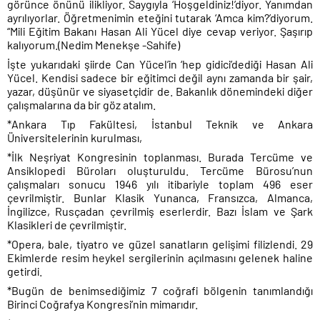
görünce önünü ilikliyor. Saygıyla ‘Hoşgeldiniz!’diyor. Yanımdan
ayrılıyorlar. Öğretmenimin eteğini tutarak ‘Amca kim?’diyorum.
“Mili Eğitim Bakanı Hasan Ali Yücel diye cevap veriyor. Şaşırıp
kalıyorum.(Nedim Menekşe -Sahife)
İşte yukarıdaki şiirde Can Yücel’in ‘hep gidici’dediği Hasan Ali
Yücel. Kendisi sadece bir eğitimci değil aynı zamanda bir şair,
yazar, düşünür ve siyasetçidir de. Bakanlık dönemindeki diğer
çalışmalarına da bir göz atalım.
*Ankara Tıp Fakültesi, İstanbul Teknik ve Ankara
Üniversitelerinin kurulması,
*İlk Neşriyat Kongresinin toplanması. Burada Tercüme ve
Ansiklopedi Büroları oluşturuldu. Tercüme Bürosu’nun
çalışmaları sonucu 1946 yılı itibariyle toplam 496 eser
çevrilmiştir. Bunlar Klasik Yunanca, Fransızca, Almanca,
İngilizce, Rusçadan çevrilmiş eserlerdir. Bazı İslam ve Şark
Klasikleri de çevrilmiştir.
*Opera, bale, tiyatro ve güzel sanatların gelişimi filizlendi. 29
Ekimlerde resim heykel sergilerinin açılmasını gelenek haline
getirdi.
*Bugün de benimsediğimiz 7 coğrafi bölgenin tanımlandığı
Birinci Coğrafya Kongresi’nin mimarıdır.