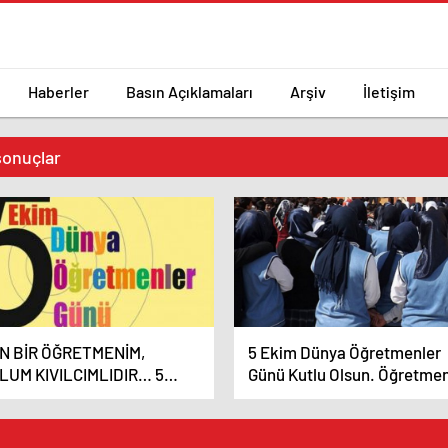
Haberler
Basın Açıklamaları
Arşiv
İletişim
sonuçlar
N BİR ÖĞRETMENİM,
5 Ekim Dünya Öğretmenler
LUM KIVILCIMLIDIR… 5
Günü Kutlu Olsun. Öğretmen
İM DÜNYA ÖĞRETMENLER
mesleğinin onuru ve gelece
NÜMÜZ KUTLU OLSUN!
için!