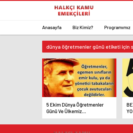
Anasayfa
Biz Kimiz?
Programımız
dünya öğretmenler günü etiketi için 
5 Ekim Dünya Öğretmenler
BE
Günü Ve Ülkemiz
YO
Öğretmenlerinin Hal-İ Pür-
EK
Melal’i
GÜ