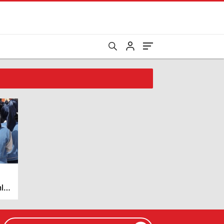
lik
ği