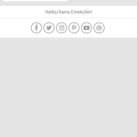
Türkiye”
mücadelemizde
Halkçı Kamu Emekçileri
dalgalandırıyoruz.