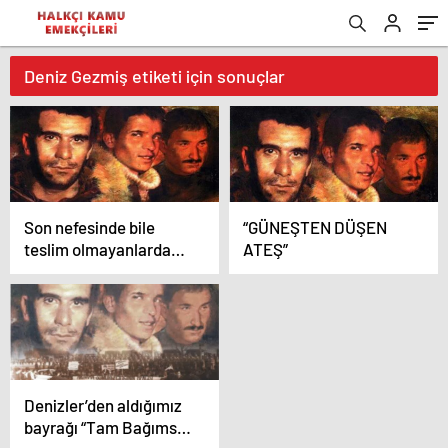
Deniz Gezmiş etiketi için sonuçlar
Son nefesinde bile
“GÜNEŞTEN DÜŞEN
teslim olmayanlardan
ATEŞ”
aldığımız bayrağı “Tam
Bağımsız Türkiye”
mücadelemizde
dalgalandırıyoruz.
Denizler’den aldığımız
bayrağı “Tam Bağımsız