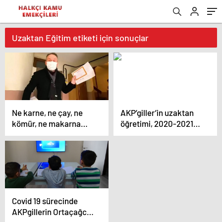
Uzaktan Eğitim etiketi için sonuçlar
Ne karne, ne çay, ne
AKP’giller’in uzaktan
kömür, ne makarna
öğretimi, 2020-2021
dağıtmanız yaptığınız
Güz Yarıyılında da İşçi-
hırsızlığın, vurgunların,
Emekçi Halkımızın
sömürünün üzerini
çocuklarına uzak kaldı
örtemeyecek!
Covid 19 sürecinde
AKPgillerin Ortaçağcı