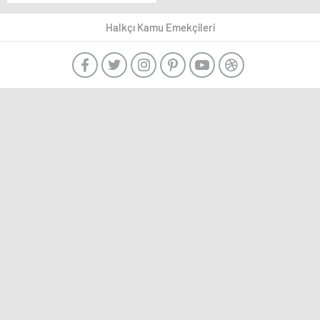
eğitim politikaları ve
sonuçları üzerine bir
Halkçı Kamu Emekçileri
değerlendirme