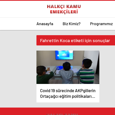
Anasayfa
Biz Kimiz?
Programımız
Fahrettin Koca etiketi için sonuçlar
Covid 19 sürecinde AKPgillerin
Ortaçağcı eğitim politikaları
ve sonuçları üzerine bir
değerlendirme