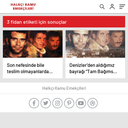
3 fidan etiketi için sonuçlar
Son nefesinde bile
Denizler’den aldığımız
teslim olmayanlardan
bayrağı “Tam Bağımsız
aldığımız bayrağı “Tam
Türkiye”
Bağımsız Türkiye”
mücadelemizde
Halkçı Kamu Emekçileri
mücadelemizde
dalgalandırıyoruz.
dalgalandırıyoruz.