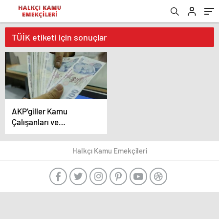
TÜİK etiketi için sonuçlar
AKP’giller Kamu
Çalışanları ve
Emeklilerimizi Açlığa,
Yoksulluğa Değil, Artık
Halkçı Kamu Emekçileri
Ölüme Mahkûm Ediyor!