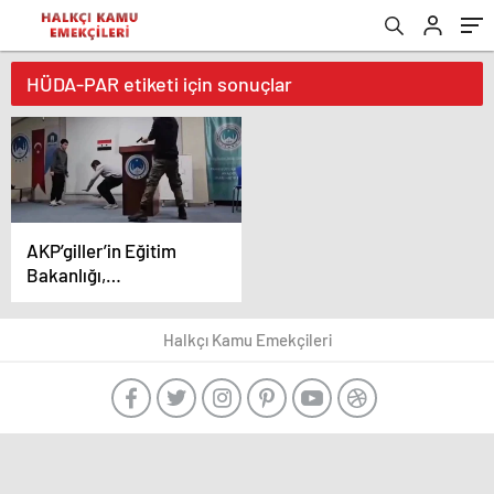
HÜDA-PAR etiketi için sonuçlar
AKP’giller’in Eğitim
Bakanlığı,
hedefledikleri
Ortaçağcı Faşist Din
Halkçı Kamu Emekçileri
Devletinin IŞİD, Taliban
kafalı cihatçı
müritlerini yetiştirmek
için yeni adımlar atıyor.