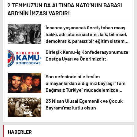
2 TEMMUZ’UN DA ALTINDA NATO’NUN BABASI
ABD’NİN İMZASI VARDIR!
İnsanca yaşanacak ücret, taban maaş
hakkı, adil atama sistemi, laik, bilimsel,
demokratik, parasız bir eğitim sistemi
sağlanana dek mücadelemizi
Birleşik Kamu-İş Konfederasyonumuza
sürdüreceğiz.
Dostça Uyarı ve Önerimizdir:
Son nefesinde bile teslim
olmayanlardan aldığımız bayrağı “Tam
Bağımsız Türkiye” mücadelemizde
dalgalandırıyoruz.
23 Nisan Ulusal Egemenlik ve Çocuk
Bayramı’mız kutlu olsun
HABERLER