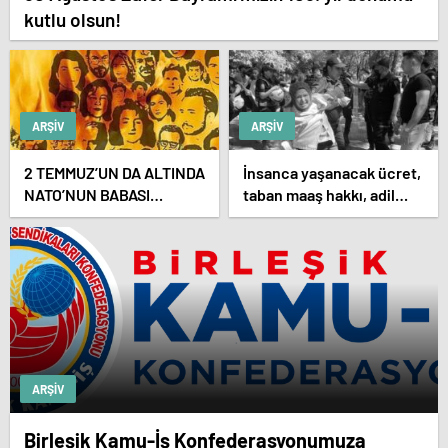
kutlu olsun!
ARŞIV
ARŞIV
2 TEMMUZ’UN DA ALTINDA
İnsanca yaşanacak ücret,
NATO’NUN BABASI
taban maaş hakkı, adil
ABD’NİN İMZASI VARDIR!
atama sistemi, laik,
bilimsel, demokratik,
parasız bir eğitim sistemi
sağlanana dek
mücadelemizi
sürdüreceğiz.
ARŞIV
Birleşik Kamu-İş Konfederasyonumuza