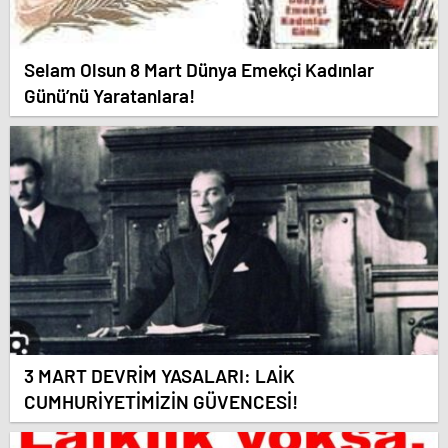
Selam Olsun 8 Mart Dünya Emekçi Kadınlar
Günü’nü Yaratanlara!
3 MART DEVRİM YASALARI: LAİK
CUMHURİYETİMİZİN GÜVENCESİ!