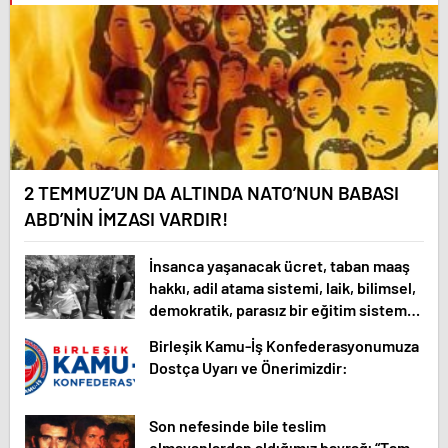
2 TEMMUZ’UN DA ALTINDA NATO’NUN BABASI
ABD’NİN İMZASI VARDIR!
İnsanca yaşanacak ücret, taban maaş
hakkı, adil atama sistemi, laik, bilimsel,
demokratik, parasız bir eğitim sistemi
sağlanana dek mücadelemizi
Birleşik Kamu-İş Konfederasyonumuza
sürdüreceğiz.
Dostça Uyarı ve Önerimizdir:
Son nefesinde bile teslim
olmayanlardan aldığımız bayrağı “Tam