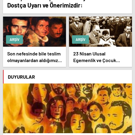
Dostça Uyarı ve Önerimizdir:
ARŞIV
ARŞIV
Son nefesinde bile teslim
23 Nisan Ulusal
olmayanlardan aldığımız
Egemenlik ve Çocuk
bayrağı “Tam Bağımsız
Bayramı’mız kutlu olsun
Türkiye” mücadelemizde
DUYURULAR
dalgalandırıyoruz.