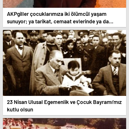
AKPgiller çocuklarımıza iki ölümcül yaşam
sunuyor; ya tarikat, cemaat evlerinde ya da
okullarından koparılarak parababalarına ucuz iş
gücü sağlayan MESEM lerde katlediliyorlar.
23 Nisan Ulusal Egemenlik ve Çocuk Bayramı’mız
kutlu olsun