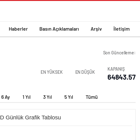
Haberler
Basın Açıklamaları
Arşiv
İletişim
Son Güncelleme:
KAPANIŞ
EN YÜKSEK
EN DÜŞÜK
64843.57
6 Ay
1 Yıl
3 Yıl
5 Yıl
Tümü
 Günlük Grafik Tablosu