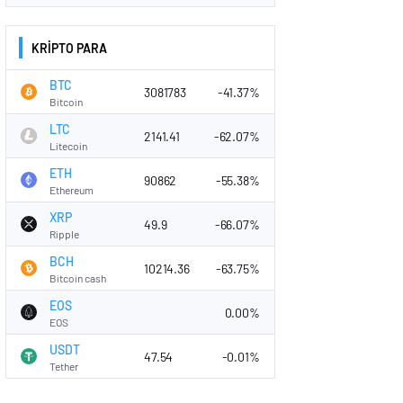
KRİPTO PARA
BTC
3081783
-41.37%
Bitcoin
LTC
2141.41
-62.07%
Litecoin
ETH
90862
-55.38%
Ethereum
XRP
49.9
-66.07%
Ripple
BCH
10214.36
-63.75%
Bitcoin cash
EOS
0.00%
EOS
USDT
47.54
-0.01%
Tether