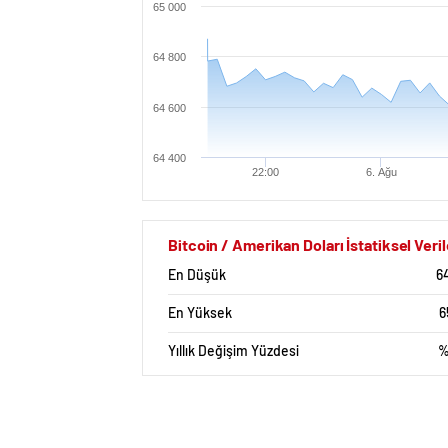
65 000
64 800
64 600
64 400
22:00
6. Ağu
Bitcoin / Amerikan Doları İstatiksel Veril
En Düşük
6
En Yüksek
6
Yıllık Değişim Yüzdesi
%