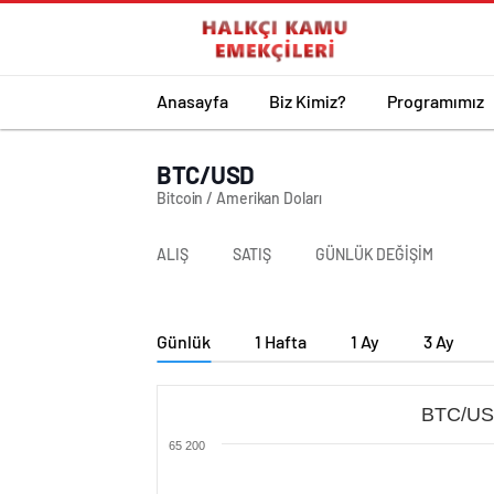
Anasayfa
Biz Kimiz?
Programımız
BTC/USD
Bitcoin / Amerikan Doları
ALIŞ
SATIŞ
GÜNLÜK DEĞİŞİM
Günlük
1 Hafta
1 Ay
3 Ay
BTC/USD
65 200