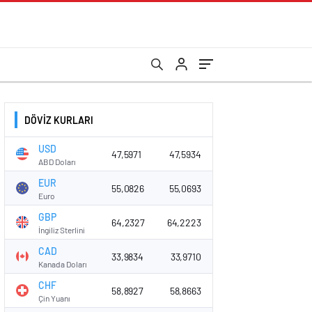
DÖVİZ KURLARI
USD
47,5971
47,5934
ABD Doları
EUR
55,0826
55,0693
Euro
GBP
64,2327
64,2223
İngiliz Sterlini
CAD
33,9834
33,9710
Kanada Doları
CHF
58,8927
58,8663
Çin Yuanı