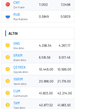
CNY
7,0512
7,0498
Çin Yuanı
RUB
0,5849
0,5829
Rus Rublesi
ALTIN
ONS
4.266,54
4.267,17
Ons Altın
GRAM
6.516,56
6.517,46
Gram Altın
ÇEYREK
10.449,00
10.599,00
Çeyrek Altın
YARIM
20.898,00
21.178,00
Yarım Altın
CUM
41.603,00
42.214,00
Cumhuriyet
TAM
40.877,52
41.683,93
Tam Altın