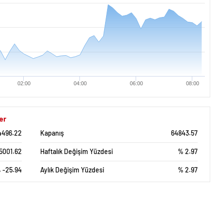
02:00
04:00
06:00
08:00
er
4496.22
Kapanış
64843.57
5001.62
Haftalık Değişim Yüzdesi
% 2.97
 -25.94
Aylık Değişim Yüzdesi
% 2.97