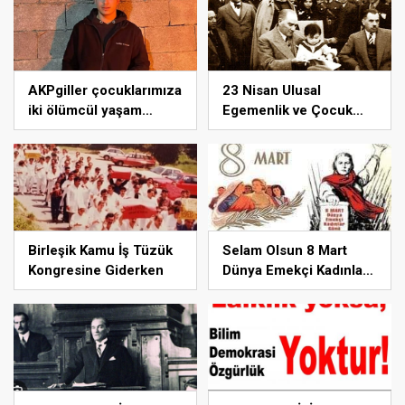
mücadelemizde
dalgalandırıyoruz.
AKPgiller çocuklarımıza
23 Nisan Ulusal
iki ölümcül yaşam
Egemenlik ve Çocuk
sunuyor; ya tarikat,
Bayramı’mız kutlu olsun
cemaat evlerinde ya da
okullarından koparılarak
parababalarına ucuz iş
gücü sağlayan MESEM
lerde katlediliyorlar.
Birleşik Kamu İş Tüzük
Selam Olsun 8 Mart
Kongresine Giderken
Dünya Emekçi Kadınlar
Günü’nü Yaratanlara!