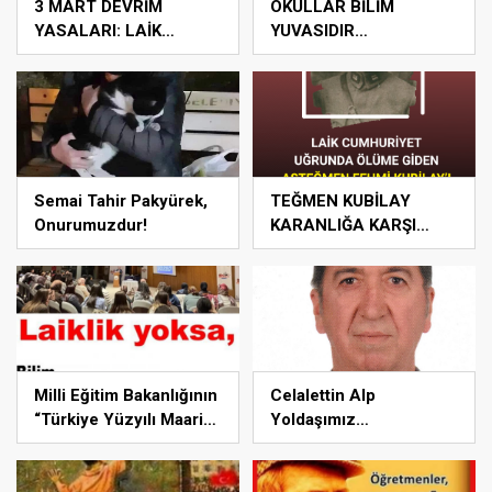
3 MART DEVRİM
OKULLAR BİLİM
YASALARI: LAİK
YUVASIDIR
CUMHURİYETİMİZİN
İBADETHANE DEĞİL!
GÜVENCESİ!
Semai Tahir Pakyürek,
TEĞMEN KUBİLAY
Onurumuzdur!
KARANLIĞA KARŞI
AYDINLIĞIN
SİMGESİDİR
Milli Eğitim Bakanlığının
Celalettin Alp
“Türkiye Yüzyılı Maarif
Yoldaşımız
Modeli” Kadın ve Laiklik
Mücadelemizde
düşmanlığında hız
Yaşıyor!