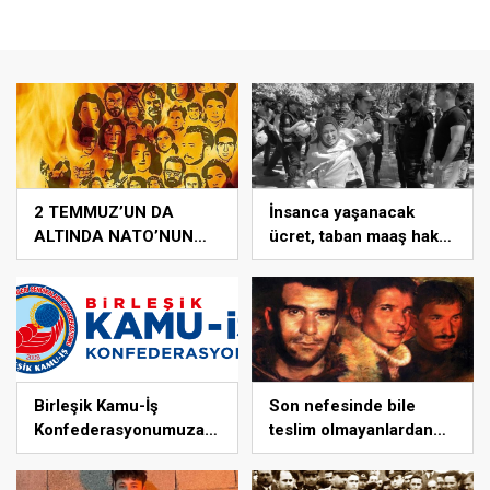
2 TEMMUZ’UN DA
İnsanca yaşanacak
ALTINDA NATO’NUN
ücret, taban maaş hakkı,
BABASI ABD’NİN
adil atama sistemi, laik,
İMZASI VARDIR!
bilimsel, demokratik,
parasız bir eğitim
sistemi sağlanana dek
mücadelemizi
sürdüreceğiz.
Birleşik Kamu-İş
Son nefesinde bile
Konfederasyonumuza
teslim olmayanlardan
Dostça Uyarı ve
aldığımız bayrağı “Tam
Önerimizdir:
Bağımsız Türkiye”