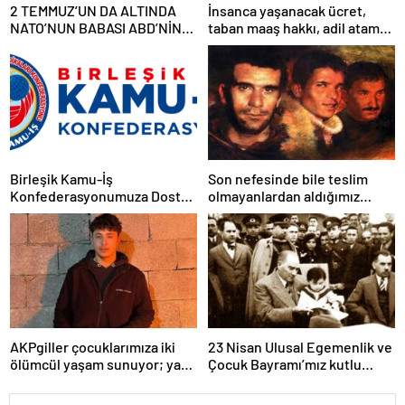
2 TEMMUZ’UN DA ALTINDA
İnsanca yaşanacak ücret,
NATO’NUN BABASI ABD’NİN
taban maaş hakkı, adil atama
İMZASI VARDIR!
sistemi, laik, bilimsel,
demokratik, parasız bir eğitim
sistemi sağlanana dek
mücadelemizi sürdüreceğiz.
Birleşik Kamu-İş
Son nefesinde bile teslim
Konfederasyonumuza Dostça
olmayanlardan aldığımız
Uyarı ve Önerimizdir:
bayrağı “Tam Bağımsız
Türkiye” mücadelemizde
dalgalandırıyoruz.
AKPgiller çocuklarımıza iki
23 Nisan Ulusal Egemenlik ve
ölümcül yaşam sunuyor; ya
Çocuk Bayramı’mız kutlu
tarikat, cemaat evlerinde ya
olsun
da okullarından koparılarak