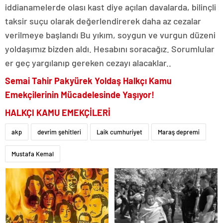
iddianamelerde olası kast diye açılan davalarda, bilinçli
taksir suçu olarak değerlendirerek daha az cezalar
verilmeye başlandı Bu yıkım, soygun ve vurgun düzeni
yoldaşımız bizden aldı. Hesabını soracağız. Sorumlular
er geç yargılanıp gereken cezayı alacaklar..
Semai Tahir Pakyürek Yoldaş Halkçı Kamu
Emekçilerinin Mücadelesinde Yaşıyor!
HALKÇI KAMU EMEKÇİLERİ
akp
devrim şehitleri
Laik cumhuriyet
Maraş depremi
Mustafa Kemal