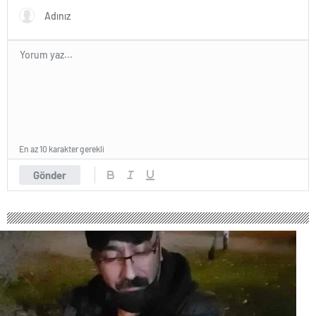
parababalarına ucuz iş gücü
sağlayan MESEM lerde
katlediliyorlar.
En az 10 karakter gerekli
Gönder