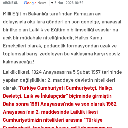
3 Mart 2026 10:59
ABONE OL
News
Milli Eğitim Bakanlığı tarafından Ramazan ayı
dolayısıyla okullara gönderilen son genelge, anayasal
bir ilke olan Laiklik ve Eğitimin bilimselliği esaslarına
açık bir müdahale niteliğindedir. Halkçı Kamu
Emekçileri olarak, pedagojik formasyondan uzak ve
toplumsal barışı zedeleyen bu yaklaşıma karşı sessiz
kalmayacağız!
Laiklik ilkesi, 1924 Anayasası’na 5 Şubat 1937 tarihinde
yapılan değişiklikle; 2. maddeye devletin nitelikleri
olarak “
Türkiye Cumhuriyeti Cumhuriyetçi, Halkçı,
Devletçi, Laik ve İnkılapçıdır” biçiminde girmiştir.
Daha sonra 1961 Anayasası’nda ve son olarak 1982
Anayasası’nın 2. maddesinde Laiklik ilkesi
Cumhuriyetimizin nitelikleri arasına “Türkiye
Cumhuriyeti, toplumun huzur, milli dayanışma ve