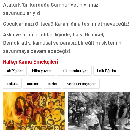
Atatürk ‘ün kurduğu Cumhuriyetin yılmaz
savunucularıyız!
Çocuklarımızı Ortaçağ Karanlığına teslim etmeyeceğiz!
Aklın ve bilimin rehberliğinde, Laik, Bilimsel,
Demokratik, kamusal ve parasız bir eğitim sistemini
savunmaya devam edeceğiz!
Halkçı Kamu Emekçileri
AKP'giller
bilim yuvası
Laik cumhuriyet
Laik Eğitim
Laiklik
okullar
şeriat
Şeriat ortaçağdır