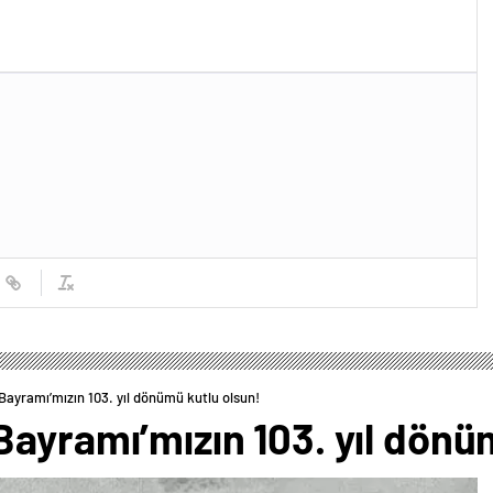
alarına ucuz iş gücü
an MESEM lerde
iyorlar.
Bayramı’mızın 103. yıl dönümü kutlu olsun!
ayramı’mızın 103. yıl dönü