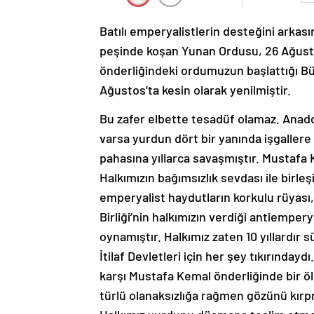
Batılı emperyalistlerin desteğini arkasın
peşinde koşan Yunan Ordusu, 26 Ağust
önderliğindeki ordumuzun başlattığı Bü
Ağustos’ta kesin olarak yenilmiştir.
Bu zafer elbette tesadüf olamaz. Anadolu
varsa yurdun dört bir yanında işgaller
pahasına yıllarca savaşmıştır. Mustafa 
Halkımızın bağımsızlık sevdası ile birle
emperyalist haydutların korkulu rüyası,
Birliği’nin halkımızın verdiği antiempe
oynamıştır. Halkımız zaten 10 yıllardır
İtilaf Devletleri için her şey tıkırınday
karşı Mustafa Kemal önderliğinde bir öl
türlü olanaksızlığa rağmen gözünü kırp