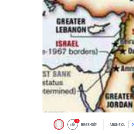
1
BEĞENDİM
ABONE OL