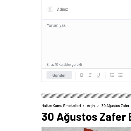
dalgalandırıyoruz.
parabab
sağlay
katledil
En az 10 karakter gerekli
Gönder
Halkçı Kamu Emekçileri
Arşiv
30 Ağustos Zafer 
30 Ağustos Zafer B