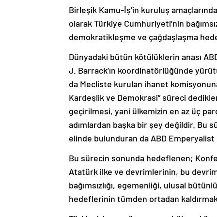
Birleşik Kamu-İş’in kuruluş amaçlarında
olarak Türkiye Cumhuriyeti’nin bağımsızl
demokratikleşme ve çağdaşlaşma hedefle
Dünyadaki bütün kötülüklerin anası A
J. Barrack’ın koordinatörlüğünde yürütü
da Mecliste kurulan ihanet komisyonuna 
Kardeşlik ve Demokrasi” süreci dedikle
geçirilmesi, yani ülkemizin en az üç par
adımlardan başka bir şey değildir. Bu sü
elinde bulunduran da ABD Emperyalist 
Bu sürecin sonunda hedeflenen; Konfe
Atatürk ilke ve devrimlerinin, bu devri
bağımsızlığı, egemenliği, ulusal bütün
hedeflerinin tümden ortadan kaldırmakt