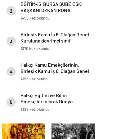
EĞİTİM-İŞ BURSA ŞUBE ESKİ
dalgalandırdık!
BAŞKANI ÖZKAN RONA
2
GÖZALTINA ALINDI
1455 kez okundu
Birleşik Kamu İş 6. Olağan Genel
Kuruluna devrimci sınıf
3
sendikacılığı bayrağını
1370 kez okundu
yükseltmek için adayız.
Halkçı Kamu Emekçilerinin,
Birleşik Kamu İş 6. Olağan Genel
4
Kurul Bildirgesi
1355 kez okundu
Halkçı Eğitim ve Bilim
Emekçileri olarak Dünya
5
Sendikalar Federasyonu
1329 kez okundu
(DSF)’ye bağlı Eğitim Emekçileri
Enternasyonali (FISE)’nin20’nci
Olağan Kongresine katıldık