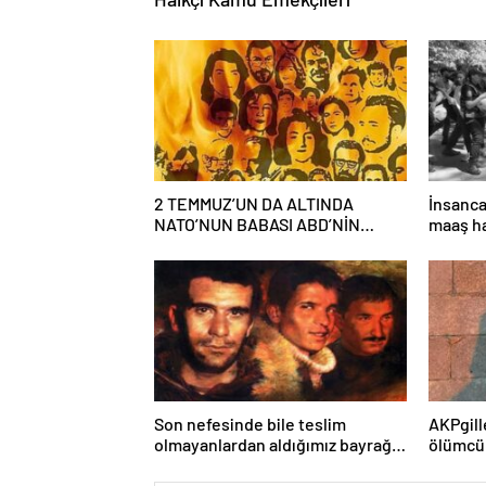
2 TEMMUZ’UN DA ALTINDA
İnsanca
NATO’NUN BABASI ABD’NİN
maaş ha
İMZASI VARDIR!
laik, bi
bir eği
mücade
Son nefesinde bile teslim
AKPgill
olmayanlardan aldığımız bayrağı
ölümcü
“Tam Bağımsız Türkiye”
tarikat
mücadelemizde
okullar