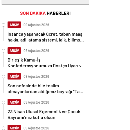
SON DAKİKA
HABERLERİ
ARŞİV
09 Ağustos 2026
İnsanca yaşanacak ücret, taban maaş
hakkı, adil atama sistemi, laik, bilimsel,
demokratik, parasız bir eğitim sistemi
sağlanana dek mücadelemizi
ARŞİV
09 Ağustos 2026
sürdüreceğiz.
Birleşik Kamu-İş
Konfederasyonumuza Dostça Uyarı ve
Önerimizdir:
ARŞİV
09 Ağustos 2026
Son nefesinde bile teslim
olmayanlardan aldığımız bayrağı “Tam
Bağımsız Türkiye” mücadelemizde
dalgalandırıyoruz.
ARŞİV
09 Ağustos 2026
23 Nisan Ulusal Egemenlik ve Çocuk
Bayramı’mız kutlu olsun
ARŞİV
09 Ağustos 2026