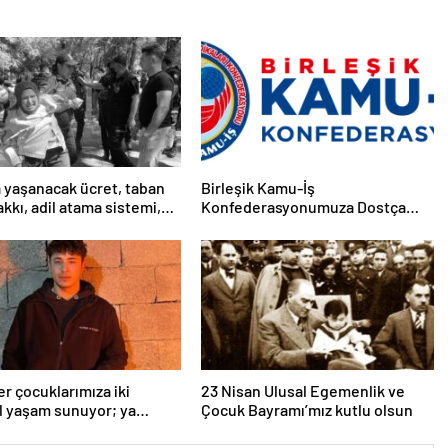
 yaşanacak ücret, taban
Birleşik Kamu-İş
kkı, adil atama sistemi,
Konfederasyonumuza Dostça
limsel, demokratik, parasız
Uyarı ve Önerimizdir:
tim sistemi sağlanana dek
lemizi sürdüreceğiz.
er çocuklarımıza iki
23 Nisan Ulusal Egemenlik ve
l yaşam sunuyor; ya
Çocuk Bayramı’mız kutlu olsun
, cemaat evlerinde ya da
ından koparılarak