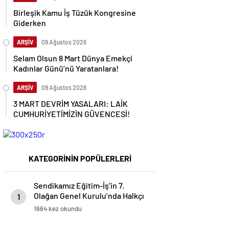
Birleşik Kamu İş Tüzük Kongresine
Giderken
ARŞİV
09 Ağustos 2026
Selam Olsun 8 Mart Dünya Emekçi
Kadınlar Günü’nü Yaratanlara!
ARŞİV
09 Ağustos 2026
3 MART DEVRİM YASALARI: LAİK
CUMHURİYETİMİZİN GÜVENCESİ!
KATEGORİNİN POPÜLERLERİ
Sendikamız Eğitim-İş’in 7.
Olağan Genel Kurulu’nda Halkçı
1
Eğitim ve Bilim Emekçileri
1664 kez okundu
olarakbir kez daha Devrimci
Sınıf Sendikacılığının bayrağını