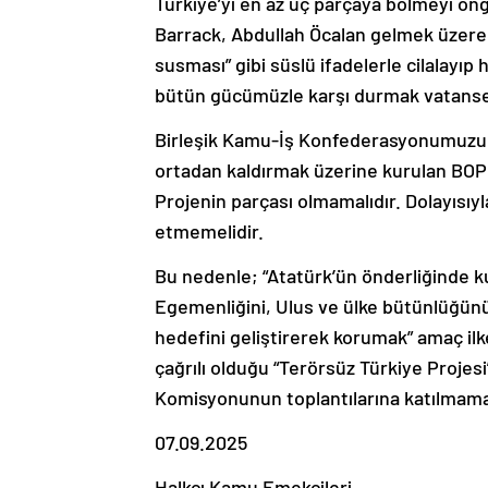
Türkiye’yi en az üç parçaya bölmeyi ön
Barrack, Abdullah Öcalan gelmek üzere sü
susması” gibi süslü ifadelerle cilalayıp
bütün gücümüzle karşı durmak vatanseve
Birleşik Kamu-İş Konfederasyonumuzun
ortadan kaldırmak üzerine kurulan BOP
Projenin parçası olmamalıdır. Dolayısıy
etmemelidir.
Bu nedenle; “Atatürk’ün önderliğinde ku
Egemenliğini, Ulus ve ülke bütünlüğün
hedefini geliştirerek korumak” amaç ilk
çağrılı olduğu “Terörsüz Türkiye Projesi”
Komisyonunun toplantılarına katılmamal
07.09.2025
Halkçı Kamu Emekçileri