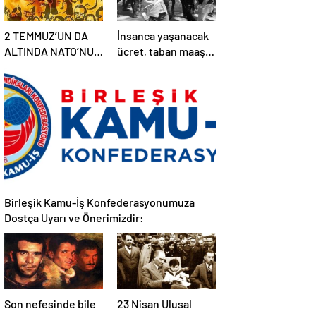
2 TEMMUZ’UN DA
İnsanca yaşanacak
ALTINDA NATO’NUN
ücret, taban maaş
BABASI ABD’NİN
hakkı, adil atama
İMZASI VARDIR!
sistemi, laik,
bilimsel,
demokratik, parasız
bir eğitim sistemi
sağlanana dek
mücadelemizi
sürdüreceğiz.
Birleşik Kamu-İş Konfederasyonumuza
Dostça Uyarı ve Önerimizdir:
Son nefesinde bile
23 Nisan Ulusal