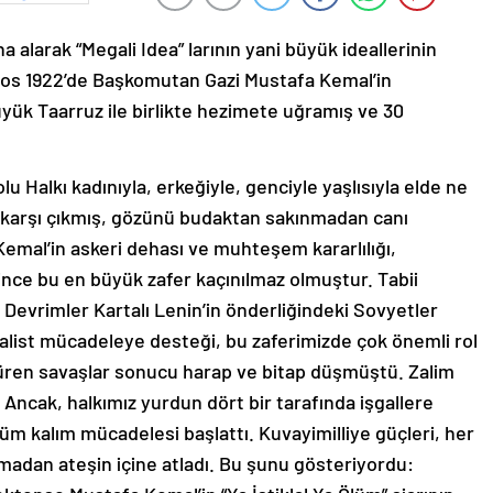
a alarak “Megali Idea” larının yani büyük ideallerinin
os 1922’de Başkomutan Gazi Mustafa Kemal’in
yük Taarruz ile birlikte hezimete uğramış ve 30
 Halkı kadınıyla, erkeğiyle, genciyle yaşlısıyla elde ne
e karşı çıkmış, gözünü budaktan sakınmadan canı
Kemal’in askeri dehası ve muhteşem kararlılığı,
şince bu en büyük zafer kaçınılmaz olmuştur. Tabii
 Devrimler Kartalı Lenin’in önderliğindeki Sovyetler
ryalist mücadeleye desteği, bu zaferimizde çok önemli rol
 süren savaşlar sonucu harap ve bitap düşmüştü. Zalim
dı. Ancak, halkımız yurdun dört bir tarafında işgallere
üm kalım mücadelesi başlattı. Kuvayimilliye güçleri, her
madan ateşin içine atladı. Bu şunu gösteriyordu: