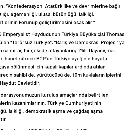
n: “Konfederasyon, Atatürk ilke ve devrimlerine bağlı
ığı, egemenliği, ulusal bütünlüğü, laikliği,
rinin korunup geliştirilmesini esas alır.”
BD Emperyalist Haydudunun Türkiye Büyükelçisi Thomas
len “Terörsüz Türkiye”, “Barış ve Demokrasi Projesi” ya
canhıraş bir şekilde atlayanların; “Milli Dayanışma,
ri ihanet süreci; BOP’un Türkiye ayağının hayata
çaya bölünmesi için kapalı kapılar ardında atılan
recin sahibi de, yürütücüsü de, tüm kuklaların iplerini
Haydut Devletidir.
derasyonumuzun kuruluş amaçlarında belirtilen,
mlerin kazanımlarının, Türkiye Cumhuriyeti’nin
lüğü, laikliği, demokratikleşme ve çağdaşlaşma
ır.