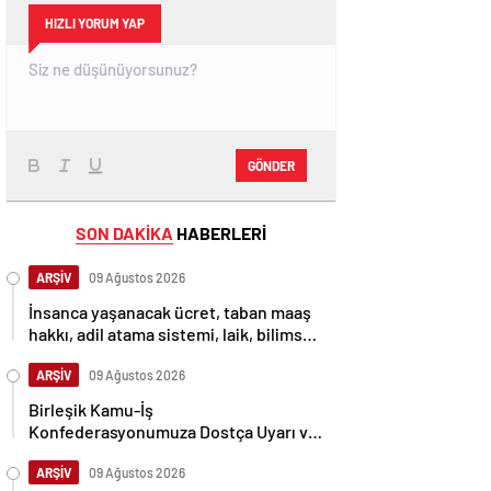
HIZLI YORUM YAP
GÖNDER
SON DAKİKA
HABERLERİ
ARŞİV
09 Ağustos 2026
İnsanca yaşanacak ücret, taban maaş
hakkı, adil atama sistemi, laik, bilimsel,
demokratik, parasız bir eğitim sistemi
sağlanana dek mücadelemizi
ARŞİV
09 Ağustos 2026
sürdüreceğiz.
Birleşik Kamu-İş
Konfederasyonumuza Dostça Uyarı ve
Önerimizdir:
ARŞİV
09 Ağustos 2026