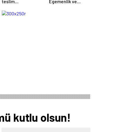
teslim
Egemenlik ve
olmayanlardan
Çocuk Bayramı’mız
aldığımız bayrağı
kutlu olsun
“Tam Bağımsız
Türkiye”
mücadelemizde
dalgalandırıyoruz.
mü kutlu olsun!