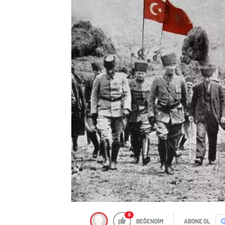
0
BEĞENDİM
ABONE OL