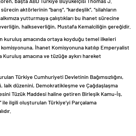
gören, başta ABD Türkiye Büyükelçisi Thomas J.
recin aktörlerinin “barış”, “kardeşlik”, “silahların
 halkımıza yutturmaya çalıştıkları bu ihanet sürecine
rliğin, halkseverliğin, Mustafa Kemalciliğin gereğidir.
 kuruluş amacında ortaya koyduğu temel ilkeleri
 komisyonuna, İhanet Komisyonuna katılıp Emperyalist
la Kuruluş amacına ve tüzüğe aykırı hareket
rulan Türkiye Cumhuriyeti Devletinin Bağımsızlığını,
ü, laik düzenini, Demokratikleşme ve Çağdaşlaşma
esini Tüzük Maddesi haline getiren Birleşik Kamu-İş,
 ile ilgili oluşturulan Türkiye’yi Parçalama
ıdır.